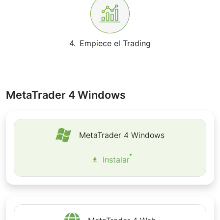
mercado desde cualquier lugar. MetaTrader 4 le
da la oportunidad de operar en sus propios
términos; puede ser scalping, swing trading, o
probar estrategias automatizadas.¡Comencemos!
4.
Empiece el Trading
Capacidades de MetaTrader 4
MetaTrader 4 es una plataforma de trading muy
popular entre los operadores, que permite realizar
operaciones y análisis técnico con diversos
MetaTrader 4 Windows
instrumentos financieros. La plataforma de
Trading de Divisas y CFD, MetaTrader 4 ofrece
diferentes productos comerciales. Es un software
de trading avanzado que permite comerciar todos
MetaTrader 4 Windows
los Pares Mayores, Menores y Exóticos, así como
Metales,
CFDs (Contratos por Diferencia)
sobre
Instalar
Indices, Acciones y Materias Primas. La
plataforma MetaTrader 4 provee las siguientes
funciones:
Análisis técnico completo – un número amplio
de
indicadores técnicos
y objeto gráfico, la