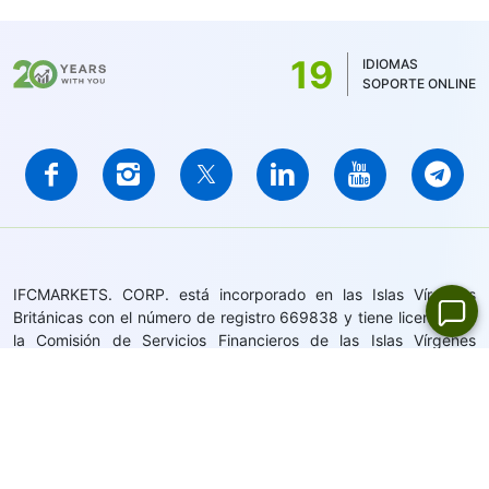
19
IDIOMAS
SOPORTE ONLINE
IFCMARKETS. CORP. está incorporado en las Islas Vírgenes
Británicas con el número de registro 669838 y tiene licencia de
la Comisión de Servicios Financieros de las Islas Vírgenes
Británicas (BVI FSC) para llevar a cabo negocios de inversión,
Certificado No. SIBA / L / 14/1073
Aviso de advertencia de riesgo:
Su capital está en riesgo. Los
productos apalancados pueden no ser adecuados para todos.