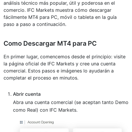
análisis técnico más popular, útil y poderosa en el
Características de MetaTrader 4
comercio. IFC Markets muestra cómo descargar
fácilmente MT4 para PC, móvil o tableta en la guía
Análisis técnico completo
paso a paso a continuación.
Confiabilidad y seguridad
Como Descargar MT4 para PC
Múltiples ventanas abiertas cada uno con sus
configuraciones e indicadores propios
En primer lugar, comencemos desde el principio: visite
la página oficial de IFC Markets y cree una cuenta
Interfaz cómoda de multi-lengua
comercial. Estos pasos e imágenes lo ayudarán a
completar el proceso en minutos.
Operaciones con un solo click
Historial de operaciones realizadas según
Abrir cuenta
distintos parámetros
Abra una cuenta comercial (se aceptan tanto Demo
como Real) con IFC Markets.