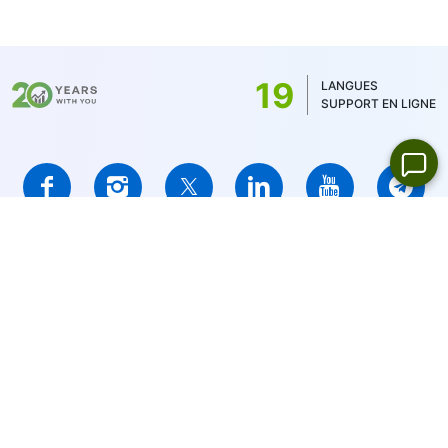
actions canadiennes - 1,5 CAD. Pour MT5, la
commission minimale est déterminée par la
devise du solde du compte - 1 USD / 1EUR /
19
LANGUES
100 JPY (pour les actions américaines
SUPPORT EN LIGNE
seulement 1 USD)
IFCMARKETS. CORP. est incorporé dans les Iles Vierges
Britanniques (BVI), sous le numéro d’enregistrement 669838 et
est autorisé par la Commission des services financiers des Iles
Vierges Britanniques (BVI FSC) pour mener des activités dans
les domaines d'investissement,
Certificate No. SIBA/L/14/1073
Avis d'avertissement de risque:
Votre capital est à risque. Les
produits à effet de levier peuvent ne pas convenir à tout le