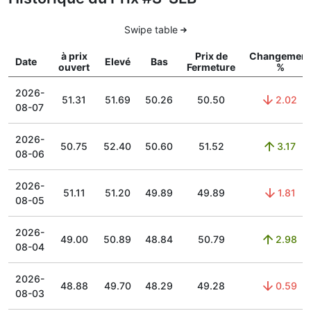
Swipe table
à prix
Prix de
Changement
Date
Elevé
Bas
ouvert
Fermeture
%
2026-
51.31
51.69
50.26
50.50
2.02
08-07
2026-
50.75
52.40
50.60
51.52
3.17
08-06
2026-
51.11
51.20
49.89
49.89
1.81
08-05
2026-
49.00
50.89
48.84
50.79
2.98
08-04
2026-
48.88
49.70
48.29
49.28
0.59
08-03