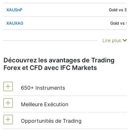
XAUSnP
Gold vs S
XAUXAG
Gold vs Si
Lire plus
Découvrez les avantages de Trading
Forex et CFD avec IFC Markets
650+ Instruments
Meilleure Exécution
Devises | Actions | Indices |Matières
Premières | Métaux | ETF | Crypto Futures
Opportunités de Trading
Spreads bas fixés
Instruments composites personnels (ICP)