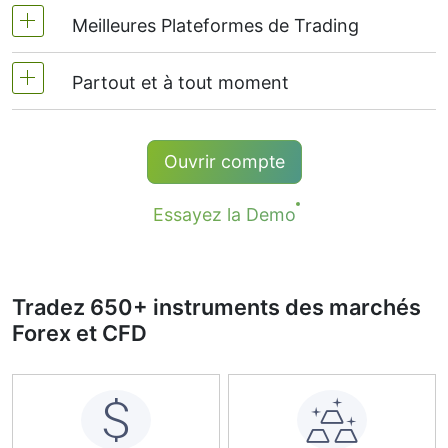
Exécution immédiate
Meilleures Plateformes de Trading
Créez et tradez sur vos propres instruments
Choisissez des instruments synthétiques prêts
Partout et à tout moment
NetTradeX - Notre plateforme avancée
dans notre Bibliothèque PCI
MT4, MT5 & WebTerminal- Plus populaire
Support en ligne qualifié en 19 langues
Ouvrir compte
24 sur 24 par jour
Essayez la Demo
Tradez 650+ instruments des marchés
Forex et CFD