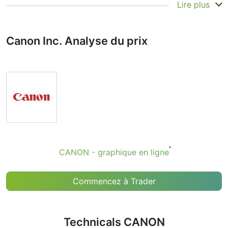
Résumé
Lire plus
Les Technicals peuvent être un outil d'analyse précieux
pour de nombreux analystes et traders. De nombreux
Canon Inc. Analyse du prix
traders utilisent une sélection d'indicateurs
complémentaires pour prendre de meilleures décisions.
Technicals simplifie cette tâche en combinant les
indicateurs les plus populaires et leurs signaux.
Évidemment, nous ne recommandons à personne
d’acheter ou de vendre un instrument financier en se
basant uniquement sur les recommandations de
l’indicateur Technical Ratings. Les recommandations
indiquent simplement la réalisation de certaines
conditions d'un ensemble d'indicateurs individuels qui
CANON - graphique en ligne
peuvent aider l'utilisateur à repérer des conditions
potentiellement favorables pour une transaction, si cela
est cohérent avec sa stratégie.
Commencez à Trader
Technicals CANON