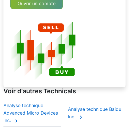
plus rapidement aux variations de prix.
Ouvrir un compte
Moyenne mobile exponentielle (EMA)
Comme la WMA, cette moyenne mobile met
l'accent sur les données récentes, mais de
manière plus continue. Contrairement à la
WMA, les données plus anciennes ne sont
jamais totalement abandonnées son poids
devient de plus en plus faible au fil du temps.
Cela donne plus de poids aux prix récents tout
en laissant les anciens en arrière-plan. Lors de
l'analyse de la moyenne mobile de Canon Inc.
pendant les saisons de résultats, les traders
s'appuient souvent sur les EMA pour repérer
plus rapidement les changements de l'élan.
Voir d'autres Technicals
Analyse technique
Analyse technique Baidu
Advanced Micro Devices
Inc.
Inc.