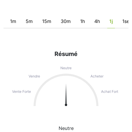
1m
5m
15m
30m
1h
4h
1j
1se
Résumé
Neutre
Vendre
Acheter
Vente Forte
Achat Fort
Neutre