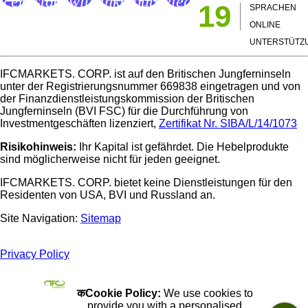
acebook
Instagram
Twitter
LinkedIn
Youtube
Telegram
19
SPRACHEN
age
Page
Page
Page
Channel
Page
ONLINE
UNTERSTÜTZ
IFCMARKETS. CORP. ist auf den Britischen Jungferninseln
unter der Registrierungsnummer 669838 eingetragen und von
der Finanzdienstleistungskommission der Britischen
Jungferninseln (BVI FSC) für die Durchführung von
Investmentgeschäften lizenziert,
Zertifikat Nr. SIBA/L/14/1073
Risikohinweis:
Ihr Kapital ist gefährdet. Die Hebelprodukte
sind möglicherweise nicht für jeden geeignet.
IFCMARKETS. CORP. bietet keine Dienstleistungen für den
Residenten von USA, BVI und Russland an.
Site Navigation:
Sitemap
Privacy Policy
कCookie Policy:
We use cookies to
provide you with a personalised