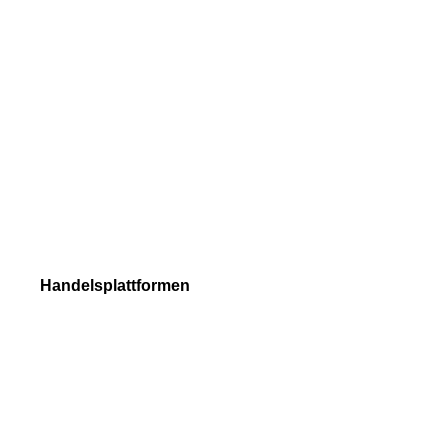
Crypto
Handelsbedingungen
Handelsumfänge
Margin-Voraussetzungen
Ordertypen beim Handel
Trade Execution
Handelsplattformen
NetTradeX
MetaTrader 4
MetaTrader 5