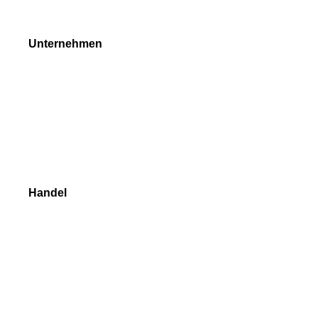
Unternehmen
Über uns
Forex Auszeichnungen
Anfragenformen
Kontak
Handel
Forex
Edelmetalle
Indexe
Aktien