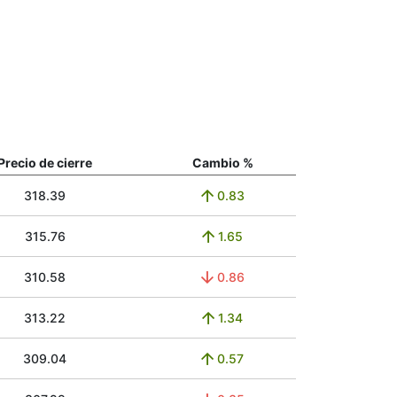
Precio de cierre
Cambio %
318.39
0.83
315.76
1.65
310.58
0.86
313.22
1.34
309.04
0.57