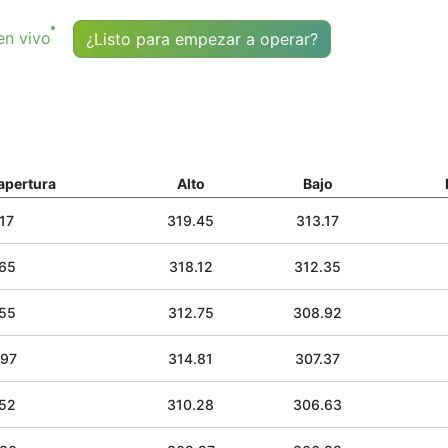
en vivo
¿Listo para empezar a operar?
apertura
Alto
Bajo
17
319.45
313.17
.65
318.12
312.35
.55
312.75
308.92
.97
314.81
307.37
.52
310.28
306.63