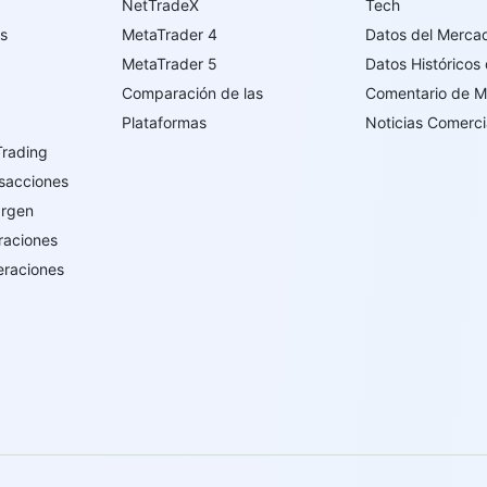
NetTradeX
Tech
os
MetaTrader 4
Datos del Merca
MetaTrader 5
Datos Históricos
Comparación de las
Comentario de 
Plataformas
Noticias Comerci
Trading
sacciones
argen
raciones
eraciones