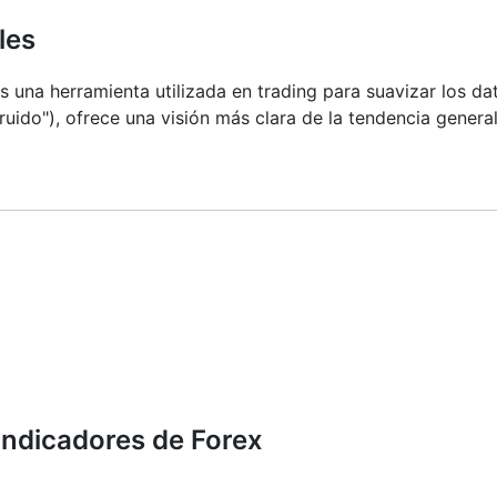
les
una herramienta utilizada en trading para suavizar los dat
 "ruido"), ofrece una visión más clara de la tendencia gener
 precios—sino que ayuda a ver con más claridad lo que ya 
a para confirmar tendencias, detectar el impulso e identifi
 Bollinger y el MACD, se basan en medias móviles.
 configuraciones de Medias Móviles de Ethereum podrían u
 la tendencia antes de operar. Estas medias son especialme
latilidad como Ethereum, donde la volatilidad puede confu
indicadores de Forex
recio promedio a lo largo de un período determinado, pero 