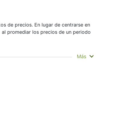
os de precios. En lugar de centrarse en
al al promediar los precios de un periodo
ha ocurrido. Por eso se denomina
Más
car zonas de soporte o resistencia.
sar una combinación de medias móviles
nte importantes al operar con
ndir a los operadores sin un mecanismo
difieren en la forma en que tratan los