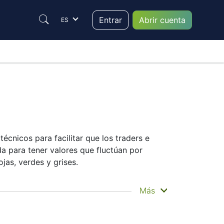
Entrar
Abrir cuenta
ES
écnicos para facilitar que los traders e
a para tener valores que fluctúan por
jas, verdes y grises.
Más
os traders utilizan una selección de
ndo los indicadores más populares y sus