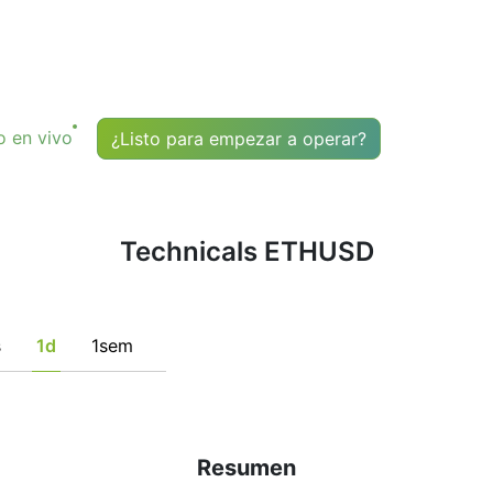
m
compre o venda ningún instrumento financiero basándose
ciones simplemente indican el cumplimiento de ciertas con
 detectar condiciones potencialmente favorables para una 
 en vivo
¿Listo para empezar a operar?
Technicals ETHUSD
s
1d
1sem
Resumen