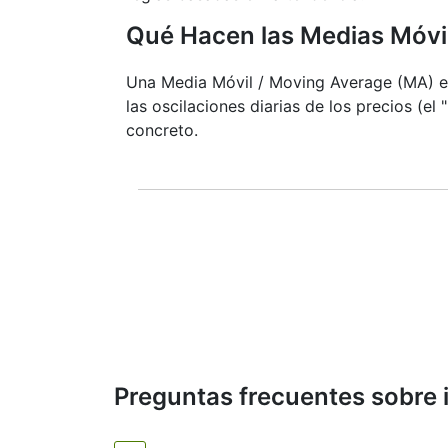
Qué Hacen las Medias Móvi
Una Media Móvil / Moving Average (MA) es 
las oscilaciones diarias de los precios (el
concreto.
No predice la evolución futura de los
indicador rezagado. A menudo se utiliz
Otros indicadores, como las bandas de
Por ejemplo, los traders que analizan
de corto y largo plazo para confirmar
instrumentos financieros de rápida vo
de suavizado.
Tipos de Medias Móviles
Preguntas frecuentes sobre 
Todas las medias móviles calculan el p
datos de precios.