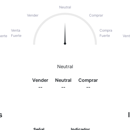
Neutral
Vender
Comprar
Venta
Compra
Fuerte
Fuerte
erte
Vent
Neutral
Vender
Neutral
Comprar
--
--
--
s
Señal
Indicador