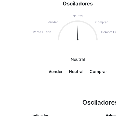
Osciladores
Neutral
Vender
Comprar
Venta Fuerte
Compra Fu
Neutral
Vender
Neutral
Comprar
--
--
--
Osciladore
Indicador
Value