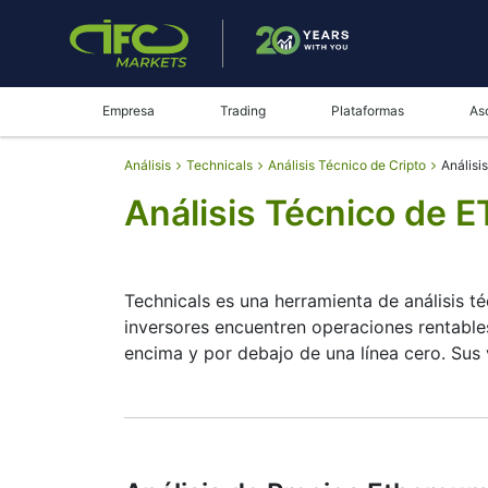
Empresa
Trading
Plataformas
As
Análisis
Technicals
Análisis Técnico de Cripto
Anális
Análisis Técnico de
Technicals es una herramienta de análisis té
inversores encuentren operaciones rentables
encima y por debajo de una línea cero. Sus 
Resumen
Technicals puede ser una valiosa herramient
indicadores complementarios para tomar mej