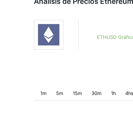
Análisis de Precios Ethereu
señales.
Obviamente, no recomendamos a nadie que 
indicador Technical Ratings. Las recomenda
individuales que pueden ayudar al usuario a
estrategia.
ETHUSD Gráfico
1m
5m
15m
30m
1h
4h