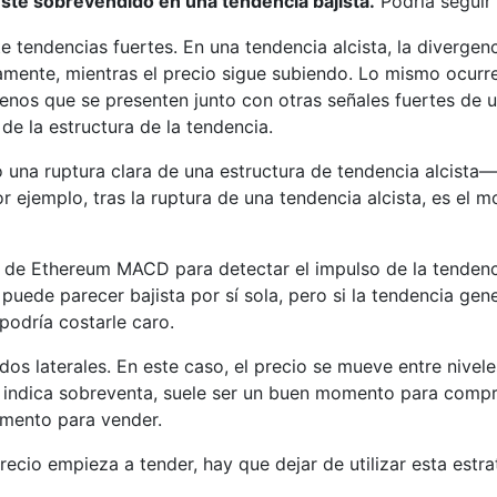
té sobrevendido en una tendencia bajista.
Podría seguir
e tendencias fuertes. En una tendencia alcista, la divergen
ente, mientras el precio sigue subiendo. Lo mismo ocurre
menos que se presenten junto con otras señales fuertes de
de la estructura de la tendencia.
na ruptura clara de una estructura de tendencia alcista
r ejemplo, tras la ruptura de una tendencia alcista, es el
es de Ethereum MACD para detectar el impulso de la tenden
y puede parecer bajista por sí sola, pero si la tendencia gen
podría costarle caro.
os laterales. En este caso, el precio se mueve entre nivele
or indica sobreventa, suele ser un buen momento para comp
omento para vender.
cio empieza a tender, hay que dejar de utilizar esta estrate