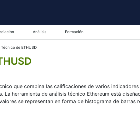
ociación
Análisis
Formación
is Técnico de ETHUSD
 ETHUSD
cnico que combina las calificaciones de varios indicadores t
. La herramienta de análisis técnico Ethereum está diseñad
valores se representan en forma de histograma de barras ro
a de análisis técnico para muchos analistas o traders. Much
ores decisiones. Technicals simplifica esta tarea combina