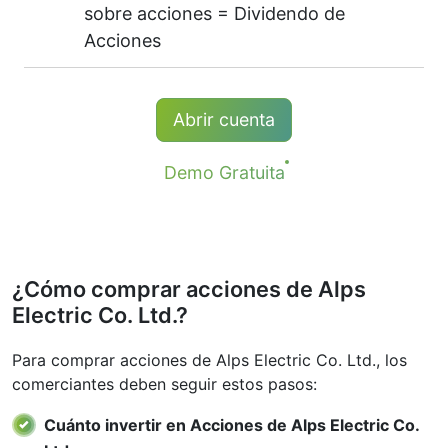
sobre acciones = Dividendo de
(Reino Unido),
ASX
(Australia),
TSX
Comision mínima (cuentas NetTradeX,
(Canadá),
Acciones
HKEx
(Hong Kong),
TSE
(Japón).
MT4) - 100 JPY
Comision mínima (cuentas MT5) - 1 USD /
Los comerciantes que tienen posiciones
Abrir cuenta
1 EUR / 100 JPY
largas (compra) de CFD reciben un ajuste
por dividendos que es igual al monto del
Demo Gratuita
pago de dividendos.
Más detalles en la página "
Fechas de
Dividendos de CFDs sobre Acciones
".
¿Cómo comprar acciones de Alps
Electric Co. Ltd.?
Para comprar acciones de Alps Electric Co. Ltd., los
comerciantes deben seguir estos pasos:
Cuánto invertir en Acciones de Alps Electric Co.