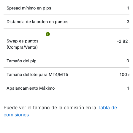
Spread mínimo en pips
15
Distancia de la orden en puntos
30
Swap es puntos
-2.82
/
(Compra/Venta)
Tamaño del pip
0.1
Tamaño del lote para MT4/MT5
100 st
Apalancamiento Máximo
10
Puede ver el tamaño de la comisión en la
Tabla de
comisiones