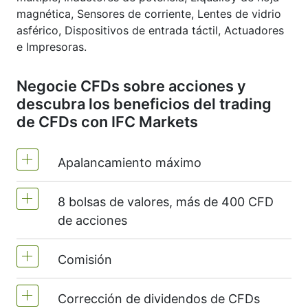
magnética, Sensores de corriente, Lentes de vidrio
asférico, Dispositivos de entrada táctil, Actuadores
e Impresoras.
Negocie CFDs sobre acciones y
descubra los beneficios del trading
de CFDs con IFC Markets
Apalancamiento máximo
8 bolsas de valores, más de 400 CFD
MT4 y MT5 - 1:20 (margen 5%)
de acciones
NetTradeX - el apalancamiento para CFDs
sobre acciones es igual al apalancamiento
Comisión
Ofrecemos más de 400 CFD en las
de la cuenta comercial (máximo 1:20).
siguientes bolsas de valores -
NYSE |
Corrección de dividendos de CFDs
Nasdaq
(EE.UU.),
Xetra
(Alemania),
LSE
Comisión para 1 acción - 0.15%