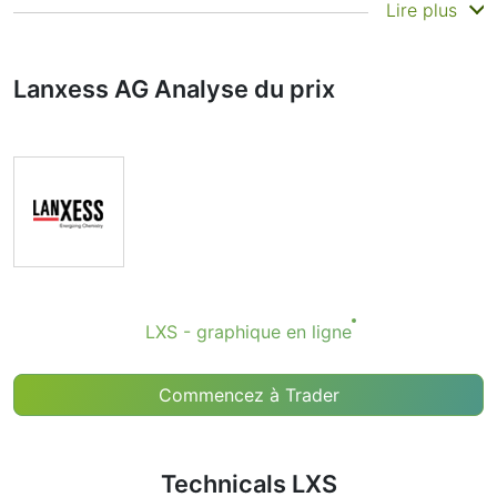
Résumé
Lire plus
Les Technicals peuvent être un outil d'analyse précieux
pour de nombreux analystes et traders. De nombreux
Lanxess AG Analyse du prix
traders utilisent une sélection d'indicateurs
complémentaires pour prendre de meilleures décisions.
Technicals simplifie cette tâche en combinant les
indicateurs les plus populaires et leurs signaux.
Évidemment, nous ne recommandons à personne
d’acheter ou de vendre un instrument financier en se
basant uniquement sur les recommandations de
l’indicateur Technical Ratings. Les recommandations
indiquent simplement la réalisation de certaines
conditions d'un ensemble d'indicateurs individuels qui
LXS - graphique en ligne
peuvent aider l'utilisateur à repérer des conditions
potentiellement favorables pour une transaction, si cela
est cohérent avec sa stratégie.
Commencez à Trader
Technicals LXS