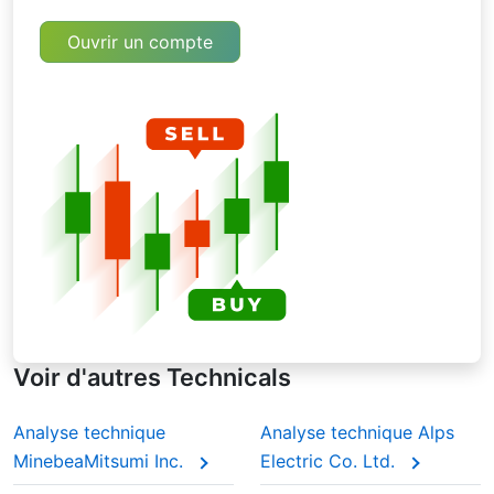
plus de poids, de sorte que la moyenne réagit
plus rapidement aux variations de prix.
Ouvrir un compte
Moyenne mobile exponentielle (EMA)
Comme la WMA, cette moyenne mobile met
l'accent sur les données récentes, mais de
manière plus continue. Contrairement à la
WMA, les données plus anciennes ne sont
jamais totalement abandonnées son poids
devient de plus en plus faible au fil du temps.
Cela donne plus de poids aux prix récents tout
en laissant les anciens en arrière-plan. Lors de
l'analyse de la moyenne mobile de Lanxess AG
pendant les saisons de résultats, les traders
s'appuient souvent sur les EMA pour repérer
plus rapidement les changements de l'élan.
Voir d'autres Technicals
Analyse technique
Analyse technique Alps
MinebeaMitsumi Inc.
Electric Co. Ltd.