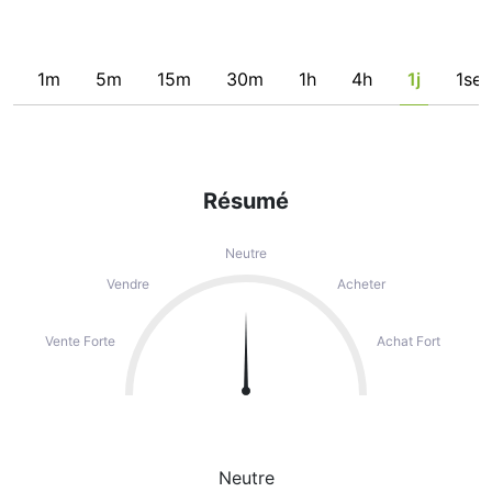
1m
5m
15m
30m
1h
4h
1j
1se
Résumé
Neutre
Vendre
Acheter
Vente Forte
Achat Fort
Neutre