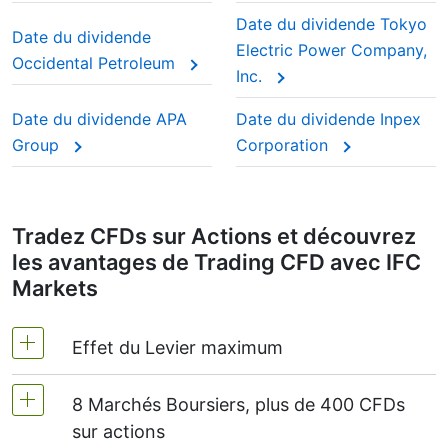
nouvelles puces et le développement de l'IA) que sur le
Si vous vendez (short) un CFD, le montant du
dividendes » car les investisseurs leur font
Date du dividende Tokyo
versement d'argent liquide.
Date du dividende
dividende vous est déduit.
confiance pour continuer à payer année après
Electric Power Company,
Occidental Petroleum
Néanmoins, pour les investisseurs à long terme ou
année.
Inc.
toute personne intéressée par un revenu régulier, le
suivi de la date du dividende 0291 peut aider à planifier
Cet ajustement garantit que le prix du CFD reflète
Date du dividende APA
Date du dividende Inpex
les transactions et à comprendre quand les rendements
la valeur marchande réelle de l'action, comme si
arrivent.
Group
Corporation
vous déteniez les actions réelles.
Tradez CFDs sur Actions et découvrez
les avantages de Trading CFD avec IFC
Markets
Effet du Levier maximum
8 Marchés Boursiers, plus de 400 CFDs
MetaTrader4 & MetaTrader5 -1: 20 (marge
sur actions
5%).