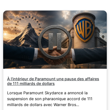
actions canadiennes - 1,5 CAD. Pour MT5, la
commission minimale est déterminée par la
devise du solde du compte - 1 USD / 1EUR /
100 JPY (pour les actions américaines
seulement 1 USD)
À l’intérieur de Paramount une pause des affaires
de 111 milliards de dollars
Lorsque Paramount Skydance a annoncé la
suspension de son pharaonique accord de 111
milliards de dollars avec Warner Bros...