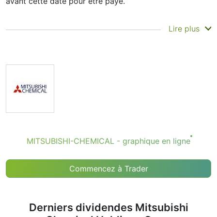
avant cette date pour être payé.
La date d'enregistrement correspond à la date à
Lire plus
laquelle Mitsubishi Chemical Holdings Corp. consulte la
liste de ses actionnaires, et la date de versement
correspond à la réception effective des fonds.
Mitsubishi Chemical Holdings Corp. verse des
dividendes, mais ils sont modestes : l'entreprise
privilégie la croissance plutôt que les versements
importants. Cependant, connaître la date du dividende
de MITSUBISHI-CHEMICAL vous aide à planifier vos
mouvements d'investissement.
Date du dividende MITSUBISHI-
MITSUBISHI-CHEMICAL - graphique en ligne
CHEMICAL
Si vous suivez l'action Mitsubishi Chemical Holdings
Commencez à Trader
Corp. (symbole boursier : MITSUBISHI-CHEMICAL),
vous avez probablement déjà entendu parler de la
« date de dividende de MITSUBISHI-CHEMICAL ». Mais
que signifie-t-elle exactement et pourquoi devriez-vous
Derniers dividendes Mitsubishi
vous y intéresser?