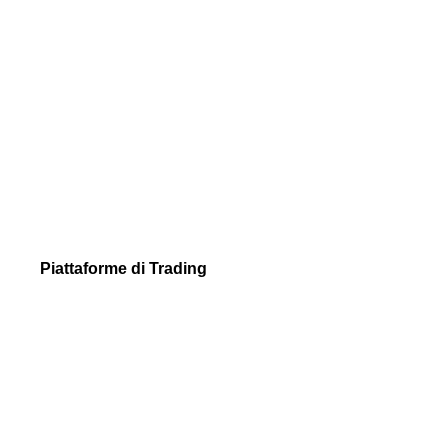
Crypto
Condizioni di Trading
Volumi di Trading
Requisiti di Margine
Tipi di Ordine
Trade Execution
Piattaforme di Trading
NetTradeX
MetaTrader 4
MetaTrader 5
Confronto Piattaforme Trading