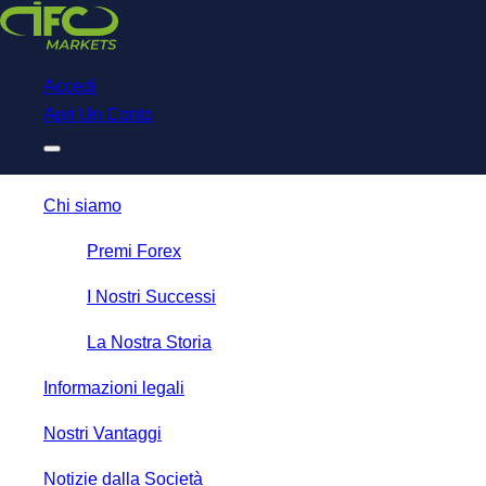
Download
NetTradeX for IFC Markets
Trading App
Accedi
Apri Un Conto
Chi siamo
Premi Forex
I Nostri Successi
La Nostra Storia
Informazioni legali
Nostri Vantaggi
Notizie dalla Società