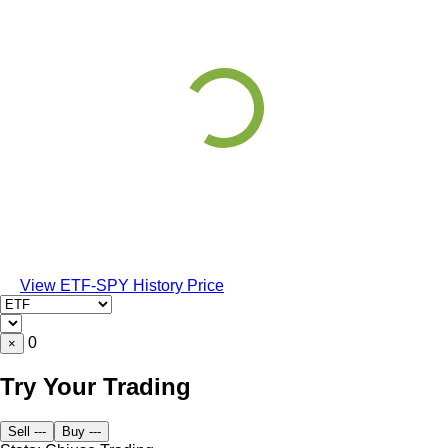
View ETF-SPY History Price
0
×
Try Your Trading
Sell
---
Buy
---