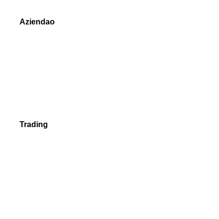
Aziendao
Chi siamo
Premi Forex
Moduli di Richiesta
Contattaci
Trading
Forex
Metalli Preziosi
Indici
Azioni