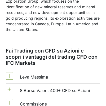
Exploration Group, which focuses on the
identification of new mineral reserves and mineral
resources, and new development opportunities in
gold producing regions. Its exploration activities are
concentrated in Canada, Europe, Latin America and
the United States.
Fai Trading con CFD su Azioni e
scopri i vantaggi del trading CFD con
IFC Markets
Leva Massima
8 Borse Valori, 400+ CFD su Azioni
MetaTrader4 e MetaTrader5 -1:20 (margine
del 5%)
Commissione
Noi offriamo più di 400 CFD su azioni