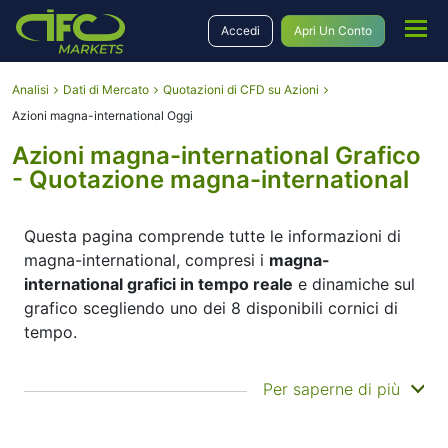
Accedi
Apri Un Conto
Analisi
Dati di Mercato
Quotazioni di CFD su Azioni
Azioni magna-international Oggi
Azioni magna-international Grafico
- Quotazione magna-international
Questa pagina comprende tutte le informazioni di
magna-international, compresi i
magna-
international grafici in tempo reale
e dinamiche sul
grafico scegliendo uno dei 8 disponibili cornici di
tempo.
Spostando l'inizio e la fine dei tempi nel pannello in
Per saperne di più
basso è possibile vedere sia l'attuali che storici
movimenti di prezzo dello strumento. Inoltre, c'è
l'opportunità di scegliere il tipo di visualizzazione