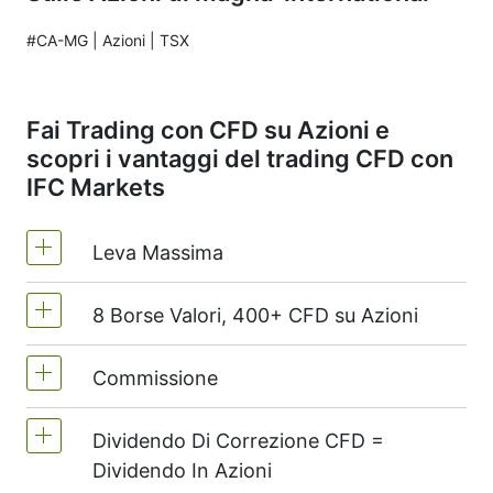
#CA-MG | Azioni | TSX
Fai Trading con CFD su Azioni e
scopri i vantaggi del trading CFD con
IFC Markets
Leva Massima
8 Borse Valori, 400+ CFD su Azioni
MetaTrader4 e MetaTrader5 -1:20 (margine
del 5%)
Commissione
Noi offriamo più di 400 CFD su azioni
Sul NetTradeX la leva per CFD su azioni è
dalle 8 principali borse valori al mondo.
uguale al conto di trading leva (massima di
Dividendo Di Correzione CFD =
Dal 0.1% del volume di ordine, per azioni
1:20).
Dividendo In Azioni
statunitensi- $0.02 per azione. All'apertura