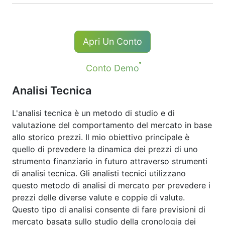
e chiusura di una posizione di trading
viene applicata una commissione.
I titolari di lunghe(buy) posizioni CFD
riceve un dividendo di regolazione pari al
Per NetTradeX e MT4, la commissione
Apri Un Conto
pagamento del dividendo quantità.
minima per un accordo è pari a 1 della
Durante il calcolo di un adeguamento
valuta di quotazione, ad eccezione delle
Conto Demo
positivo, un'imposta del 15% viene detratto
azioni cinesi con min. com. di 8 HKD e
dall'importo dell'adeguamento. Per il
Analisi Tecnica
azioni giapponesi -100 JPY. Per MT5, la
calcolo di un adeguamento, una
commissione minima è determinata dalla
L'analisi tecnica è un metodo di studio e di
commissione è anche possibile.
valuta di bilancio del Conto -1 USD / 1EUR
valutazione del comportamento del mercato in base
/ 100 JPY ( per le azioni statunitensi solo
Maggiori dettagli sulla pagina "
Dati
allo storico prezzi. Il mio obiettivo principale è
1USD)
Dividendi di CFD Azioni
".
quello di prevedere la dinamica dei prezzi di uno
strumento finanziario in futuro attraverso strumenti
di analisi tecnica. Gli analisti tecnici utilizzano
questo metodo di analisi di mercato per prevedere i
prezzi delle diverse valute e coppie di valute.
Questo tipo di analisi consente di fare previsioni di
mercato basata sullo studio della cronologia dei