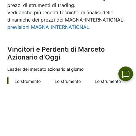
prezzi di strumenti di trading.
Vedi anche più recenti tecniche di analisi delle
dinamiche dei prezzi dei MAGNA-INTERNATIONAL:
previsioni MAGNA-INTERNATIONAL
.
Vincitori e Perdenti di Marceto
Azionario d'Oggi
Leader del mercato
azionario al giorno
Lo strumento
Lo strumento
Lo strumento
corrispondente
corrispondente
corrispondente
non esiste nella
non esiste nella
non esiste nella
lista
lista
lista
Lo strumento
Lo strumento
Lo strumento
corrispondente
corrispondente
corrispondente
non esiste nella
non esiste nella
non esiste nella
lista
lista
lista
Perdenti del mercato
azionario al giorno