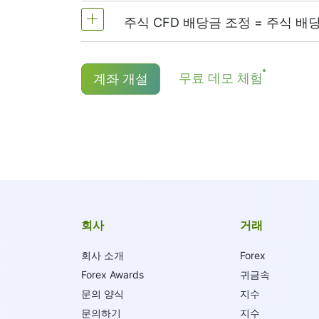
주식 CFD 배당금 조정 = 주식 배
미국 주식의 경우 주문 수량의 0.1%에서
설하거나 닫을 때에 수수료가 부과됩니
CFD 롱(매수) 포지션 보유자는 배당금
NetTradeX 및 MT4의 최소 거래 수
무료 데모 체험
계좌 개설
JPY, 캐나다 주식은 1.5 CAD 입니다. 
더욱 상세한 내용은 "
주식CFD 배당금 
).
회사
거래
회사 소개
Forex
Forex Awards
귀금속
문의 양식
지수
문의하기
지수