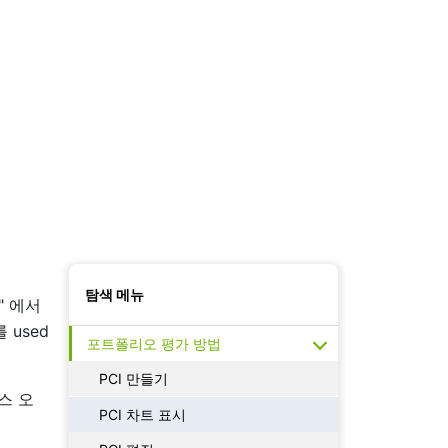
비밀번호
거주국가
전화번호
트레이딩 소식 및 분석관련 기사 수신에 동의합니
다.
계좌 개설
탐색 메뉴
r" 에서
 used
포트폴리오 평가 방법
PCI 만들기
우스 오
PCI 차트 표시