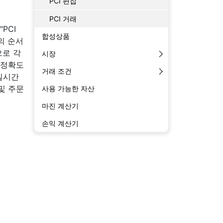
PCI 편집
PCI 거래
PCI
합성상품
임의 순서
으로 각
시장
. 정확도
거래 조건
실시간
및 주문
사용 가능한 자산
마진 계산기
손익 계산기