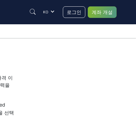
로그인
계좌 개설
KO
로그인
개인
법인
가격 이
이력을
Given Name(s)
ed
Surname
 을 선택
이메일(로그인)