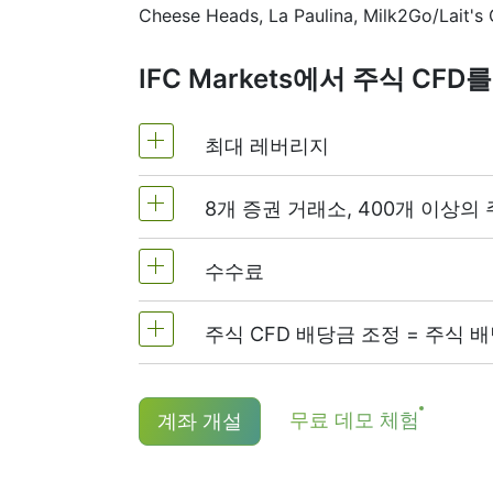
Cheese Heads, La Paulina, Milk2Go/Lait's G
IFC Markets에서 주식 C
최대 레버리지
8개 증권 거래소, 400개 이상의 
MetaTrader4 및 MetaTrader5: 1:20
NetTradeX에서 주식 CFD 레버리지
수수료
전 세계의 가장 인기있는 8개 증권거래
주식 CFD 배당금 조정 = 주식 
미국 주식의 경우 주문 수량의 0.1%에
을 개설하거나 닫을 때에 수수료가 부
CFD 롱(매수) 포지션 보유자는 배당
NetTradeX 및 MT4의 최소 거래 
무료 데모 체험
계좌 개설
JPY, 캐나다 주식은 1.5 CAD 입니다.
더욱 상세한 내용은 "
주식CFD 배당금
USD ).