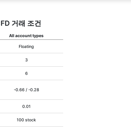
 CFD 거래 조건
All account types
Floating
3
6
-0.66
/
-0.28
0.01
100 stock