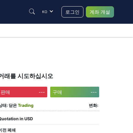
로그인
계좌 개설
KO
거래를 시도하십시오
판매
---
구매
---
상태:
닫은
Trading
변화:
Quotation in USD
이전 폐쇄