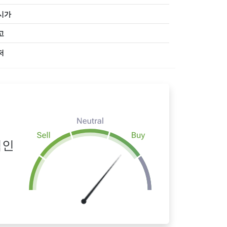
시가
고
저
적인