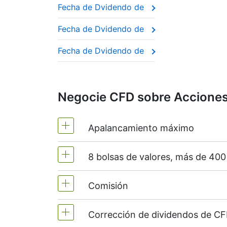
Fecha de Dvidendo de
Si usted vende (posición corta) un C
A estas empresas se las suele llamar “di
año tras año.
Fecha de Dvidendo de
Este ajuste garantiza que el precio del CF
Fecha de Dvidendo de
Negocie CFD sobre Acciones 
Apalancamiento máximo
8 bolsas de valores, más de 40
MT4 y MT5 - 1:20 (margen 5%)
NetTradeX - el apalancamiento para 
Comisión
Ofrecemos más de 400 CFD en las si
(Australia),
TSX
(Canadá),
HKEx
(Hon
Corrección de dividendos de CF
A partir del 0.1% del volumen de la 