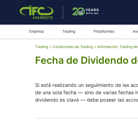
Empresa
Trading
Plataformas
As
Trading
Condiciones de Trading
Información: Trading d
Fecha de Dividendo
Si está realizando un seguimiento de las
de una sola fecha — sino de varias fechas
dividendo es clave — debe poseer las accion
La fecha de registro es cuando MTR CORPORA
CORPORATION paga dividendos, pero son peq
de dividendos de 0066 le ayuda a planificar