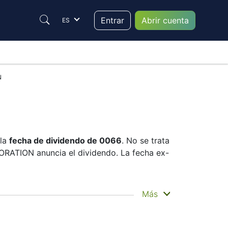
Entrar
Abrir cuenta
ES
N
 la
fecha de dividendo de 0066
. No se trata
ORATION anuncia el dividendo. La fecha ex-
 es cuando usted recibe el dinero. MTR
Más
 grandes pagos. Aun así, conocer la fecha