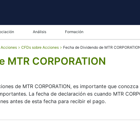
ociación
Análisis
Formación
e Acciones
CFDs sobre Acciones
Fecha de Dividendo de MTR CORPORATIO
 de MTR CORPORATION
 acciones de MTR CORPORATION, es importante que conozca
 importantes. La fecha de declaración es cuando MTR CORP
es antes de esta fecha para recibir el pago.
TION consulta su lista de accionistas, y la fecha de pago
ueños; la empresa se centra más en el crecimiento que en
 sus inversiones.