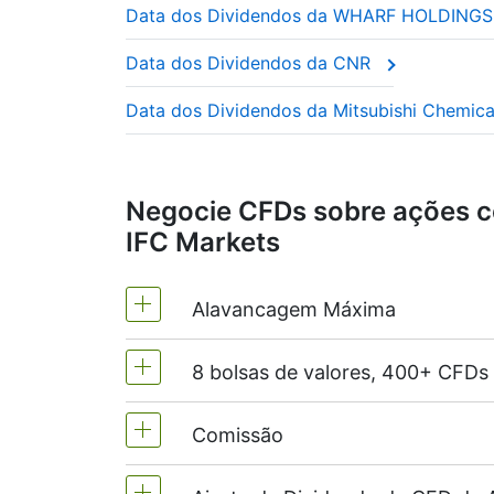
Data dos Dividendos da WHARF HOLDING
Estas empresas são frequentemente cham
ano.
Data dos Dividendos da CNR
Este ajuste garante que o preço do CFD r
Data dos Dividendos da Mitsubishi Chemica
Negocie CFDs sobre ações c
IFC Markets
Alavancagem Máxima
8 bolsas de valores, 400+ CFDs
MetaTrader4 & MetaTrader5 -1:20 (
As contas NetTradeX têm uma alavan
Comissão
Oferecemos mais de 400 CFDs nas se
(Austrália),
TSX
(Canadá),
HKEx
(Hon