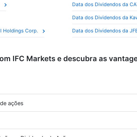
S
Data dos Dividendos da C
adas de “ações de dividendos” porque os investidores co
Data dos Dividendos da Kaw
eflete o valor real de mercado das ações, como se estivess
l Holdings Corp.
Data dos Dividendos da JFE
om IFC Markets e descubra as vantag
 de ações
margem de 5%)
cagem para CFDs sobre ações igual à alavancagem da cont
guintes bolsas de valores -
NYSE | Nasdaq
(USD),
Xetra
(
g Kong),
TSE
(Japão).