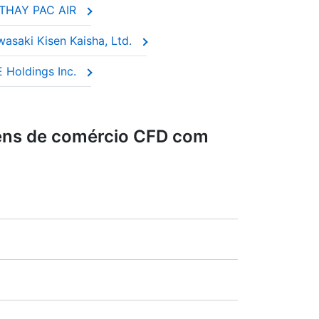
ATHAY PAC AIR
nfiam que continuarão a pagar ano após
asaki Kisen Kaisha, Ltd.
e a deter as ações reais.
 Holdings Inc.
ens de comércio CFD com
a comercial (máx. 1:20).
Alemanha),
LSE
(Grã Bretanha),
ASX