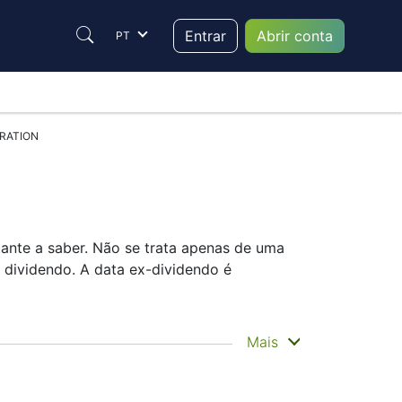
Entrar
Abrir conta
PT
ORATION
ante a saber. Não se trata apenas de uma
dividendo. A data ex-dividendo é
mento é quando recebe efetivamente o
Mais
crescimento do que nos grandes
investimento.