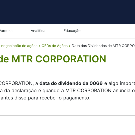
Parceria
Analítica
Educação
a negociação de ações
CFDs de Ações
Data dos Dividendos de MTR CORP
s de MTR CORPORATION
R CORPORATION, a
data do dividendo da 0066
é algo import
ta da declaração é quando a MTR CORPORATION anuncia o 
 antes disso para receber o pagamento.
ION verifica a sua lista de acionistas, e a data de paga
os, mas são pequenos — a empresa concentra-se mais no 
dividendo de 0066 ajuda a planear os seus movimentos de 