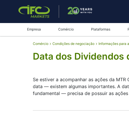
Empresa
Comércio
Plataformas
Comércio
Condições de negociação
Informações para 
Data dos Dividendo
Se estiver a acompanhar as ações da MT
data — existem algumas importantes. A da
fundamental — precisa de possuir as ações
A data de registo é quando o MTR CORPORAT
dinheiro. MTR CORPORATION paga dividend
pagamentos. Ainda assim, saber a data do 