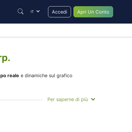
Accedi
Apri Un Conto
IT
rp.
mpo reale
e dinamiche sul grafico
i movimenti di prezzo dello strumento.
Per saperne di più
– Le candele o le Linee del grafico –
umento scegliere per il trading, sono nel
i, li aiuterà a prendere la decisione
ti da IFC Markets, una volta il tipo viene