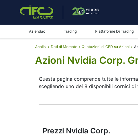
Aziendao
Trading
Piattaforme Di Trading
Analisi
Dati di Mercato
Quotazioni di CFD su Azioni
Az
Azioni Nvidia Corp. G
Questa pagina comprende tutte le informaz
scegliendo uno dei 8 disponibili cornici di
Spostando l'inizio e la fine dei tempi nel 
Inoltre, c'è l'opportunità di scegliere il ti
attraverso i bottoni in alto a sinistra del 
posto giusto, poiché leggendo le caratteri
finale.
Prezzi Nvidia Corp.
È facile trovare un qualsiasi strumento, dal