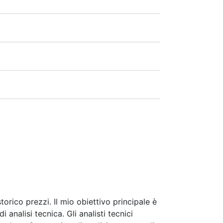
l dividendo quantità. Durante il calcolo
 Per il calcolo di un adeguamento, una
orico prezzi. Il mio obiettivo principale è
analisi tecnica. Gli analisti tecnici