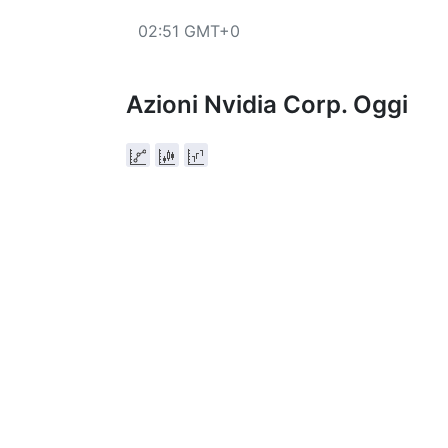
scelto, l'elenco di tutti gli strumenti può e
02:51 GMT+0
Azioni Nvidia Corp. Oggi