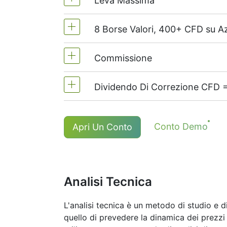
Leva Massima
8 Borse Valori, 400+ CFD su Az
MetaTrader4 e MetaTrader5 -1:20 (
Sul NetTradeX la leva per CFD su az
Commissione
Noi offriamo più di 400 CFD su azio
Dividendo Di Correzione CFD =
Commissione per l'azione - $0.02
La commissione minima (Conti Net
I titolari di lunghe(buy) posizioni 
Conto Demo
Apri Un Conto
*The minimum commission for # S-AAPL
di un adeguamento positivo, un'imp
commissione è anche possibile.
Maggiori dettagli sulla pagina "
Dati
Analisi Tecnica
L'analisi tecnica è un metodo di studio e d
quello di prevedere la dinamica dei prezzi d