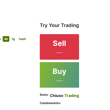
Try Your Trading
h
4h
1g
1sett
Sell
---
Buy
---
Stato:
Chiuso
Trading
Cambiamento: