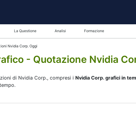
La Questione
Analisi
Formazione
ioni Nvidia Corp. Oggi
rafico - Quotazione Nvidia Co
ioni di Nvidia Corp., compresi i
Nvidia Corp. grafici in te
 tempo.
pannello in basso è possibile vedere sia l'attuali che storic
po di visualizzazione del
Nvidia Corp. grafico in tempo reale
grafico. Tutti i clienti che non hanno ancora deciso quale str
stiche del #S-NVDA e guardando le sue prestazioni sui grafic
 momento che ha un filtro per tutti i tipi di strumenti, offer