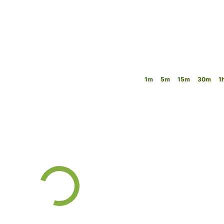
ssere visto proprio accanto al filtro.
1m
5m
15m
30m
1