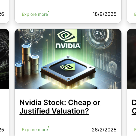
26
18/9/2025
Explore more
Nvidia Stock: Cheap or
D
Justified Valuation?
Q
25
26/2/2025
Explore more