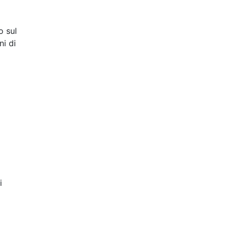
o sul
ni di
i