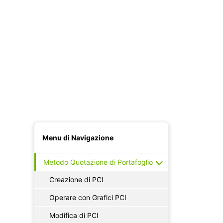
Password
Paese
Numero di telefono
Accetto di ricevere notizie e analitica
Apri un Conto
Menu di Navigazione
Metodo Quotazione di Portafoglio
Creazione di PCI
Operare con Grafici PCI
Modifica di PCI