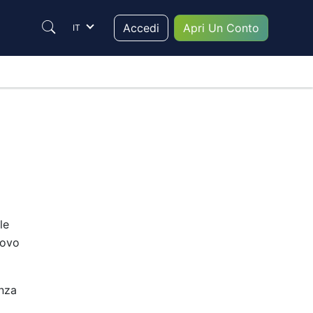
Accedi
Apri Un Conto
IT
Accedi
Individual
Corporate
Nome
le
uovo
Cognome
enza
Email (login)