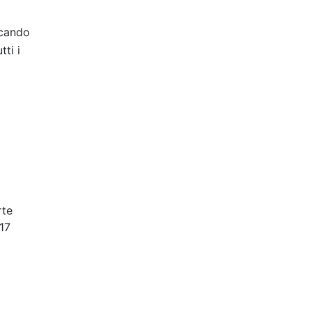
ccando
tti i
rte
17