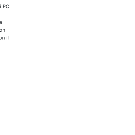
i PCI
a
Non
on il