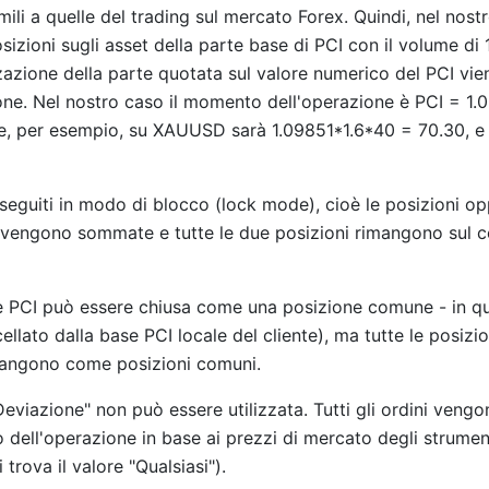
mili a quelle del trading sul mercato Forex. Quindi, nel nost
zioni sugli asset della parte base di PCI con il volume di 1
zzazione della parte quotata sul valore numerico del PCI vie
one. Nel nostro caso il momento dell'operazione è PCI = 1.
ne, per esempio, su XAUUSD sarà 1.09851*1.6*40 = 70.30, e
eseguiti in modo di blocco (lock mode), cioè le posizioni o
 vengono sommate e tutte le due posizioni rimangono sul 
e PCI può essere chiusa come una posizione comune - in q
cellato dalla base PCI locale del cliente), ma tutte le posizio
imangono come posizioni comuni.
Deviazione" non può essere utilizzata. Tutti gli ordini veng
o dell'operazione in base ai prezzi di mercato degli strumen
 trova il valore "Qualsiasi").