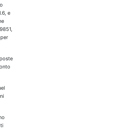
ro
.6, e
ne
09851,
 per
pposte
conto
uel
ni
ono
ti