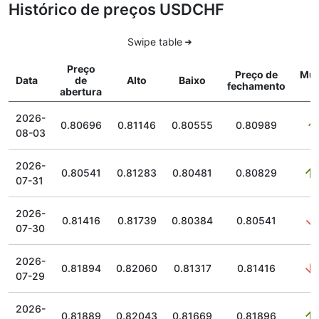
Histórico de preços USDCHF
Swipe table
Preço
Preço de
Mu
Data
de
Alto
Baixo
fechamento
abertura
2026-
0.80696
0.81146
0.80555
0.80989
08-03
2026-
0.80541
0.81283
0.80481
0.80829
07-31
2026-
0.81416
0.81739
0.80384
0.80541
07-30
2026-
0.81894
0.82060
0.81317
0.81416
07-29
2026-
0.81889
0.82043
0.81669
0.81896