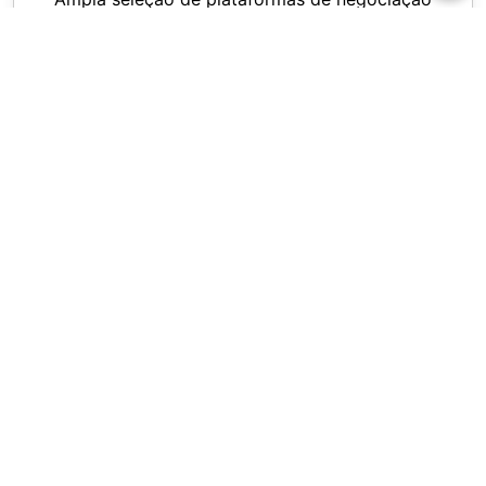
Forex para todos os dispositivos - NetTradex,
Metatrader 4 /5
Nível de Stop Out apenas 10%, spreads a partir
de 0,0 pip