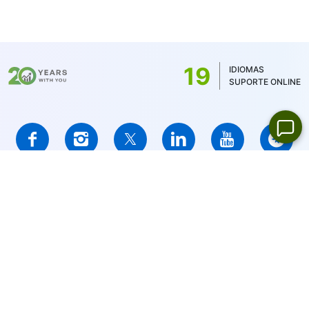
de 100 JPY e ações canadenses de 1,5 CAD.
Para MT5, a comissão mínima é determinada
pela moeda do saldo da conta - 1 USD / 1
EUR / 100 JPY (para ações dos EUA apenas 1
19
IDIOMAS
USD)
SUPORTE ONLINE
IFCMARKETS. CORP. é incorporada nas Ilhas Virgens Britânicas
sob o número de registro 669838 e é licenciada pela Comissão
de Serviços Financeiros das Ilhas Virgens Britânicas (BVI FSC)
para realizar atividades de investimento,
Certificado No.
SIBA/L/14/1073
Advertência sobre riscos:
Seu capital está em risco. Os