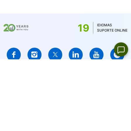
Para MT5, a comissão mínima é determinada
pela moeda do saldo da conta - 1 USD / 1
EUR / 100 JPY (para ações dos EUA apenas 1
19
IDIOMAS
USD)
SUPORTE ONLINE
IFCMARKETS. CORP. é incorporada nas Ilhas Virgens Britânicas
sob o número de registro 669838 e é licenciada pela Comissão
de Serviços Financeiros das Ilhas Virgens Britânicas (BVI FSC)
para realizar atividades de investimento,
Certificado No.
SIBA/L/14/1073
Advertência sobre riscos:
Seu capital está em risco. Os
produtos alavancados podem não ser convenientes para todos.