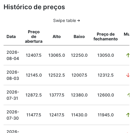
Histórico de preços
Swipe table
Preço
Preço de
Mud
Data
de
Alto
Baixo
fechamento
abertura
2026-
12407.5
13065.0
12250.0
13050.0
5
08-04
2026-
12145.0
12522.5
12007.5
12312.5
2
08-03
2026-
12872.5
13777.5
12380.0
12600.0
07-31
2026-
11477.5
12417.5
11430.0
11945.0
3
07-30
2026-