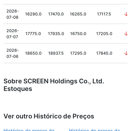
2026-
16290.0
17470.0
16265.0
17117.5
0
07-08
2026-
17775.0
17935.0
16750.0
17205.0
3
07-07
2026-
18650.0
18937.5
17295.0
17845.0
4
07-06
Sobre SCREEN Holdings Co., Ltd.
Estoques
Ver outro Histórico de Preços
Histórico de preços da
Histórico de preços da