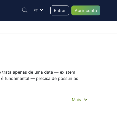
Entrar
Abrir conta
PT
e trata apenas de uma data — existem
 é fundamental — precisa de possuir as
recebe efetivamente o dinheiro. Visa paga
Mais
gamentos. Ainda assim, saber a data do