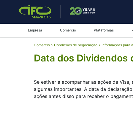
Empresa
Comércio
Plataformas
Comércio
Condições de negociação
Informações para 
Data dos Dividendos 
Se estiver a acompanhar as ações da Visa,
algumas importantes. A data da declaração 
ações antes disso para receber o pagament
A data de registo é quando o Visa verifica 
dividendos, mas são pequenos — a empresa
dividendo de V ajuda a planear os seus mo