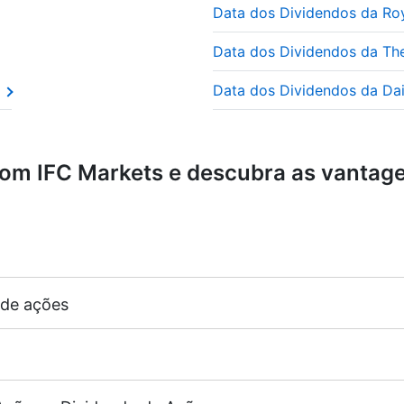
Data dos Dividendos da Ro
adas de “ações de dividendos” porque os investidores co
Data dos Dividendos da Th
eflete o valor real de mercado das ações, como se estivess
Data dos Dividendos da Dai
om IFC Markets e descubra as vantag
 de ações
margem de 5%)
cagem para CFDs sobre ações igual à alavancagem da cont
guintes bolsas de valores -
NYSE | Nasdaq
(USD),
Xetra
(
g Kong),
TSE
(Japão).