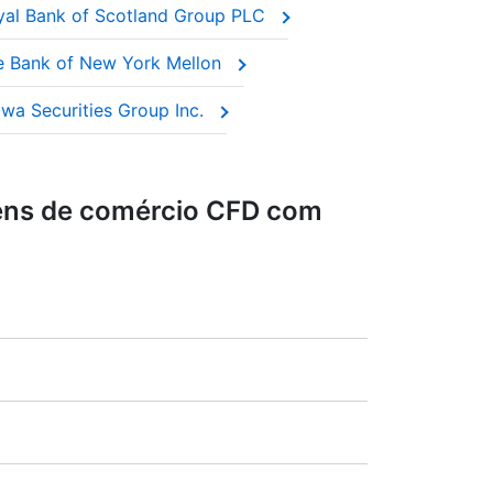
yal Bank of Scotland Group PLC
nfiam que continuarão a pagar ano após
e Bank of New York Mellon
e a deter as ações reais.
wa Securities Group Inc.
ens de comércio CFD com
a comercial (máx. 1:20).
Alemanha),
LSE
(Grã Bretanha),
ASX