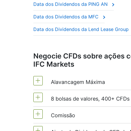
Data dos Dividendos da PING AN
Estas empresas são frequentemente cham
ano.
Data dos Dividendos da MFC
Este ajuste garante que o preço do CFD r
Data dos Dividendos da Lend Lease Group
Negocie CFDs sobre ações c
IFC Markets
Alavancagem Máxima
8 bolsas de valores, 400+ CFDs
MetaTrader4 & MetaTrader5 -1:20 (
As contas NetTradeX têm uma alavan
Comissão
Oferecemos mais de 400 CFDs nas se
(Austrália),
TSX
(Canadá),
HKEx
(Hon