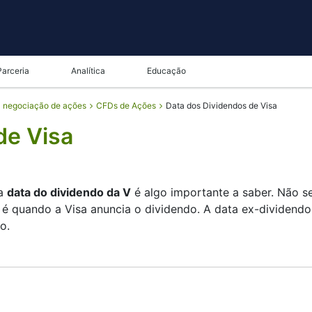
Parceria
Analítica
Educação
a negociação de ações
CFDs de Ações
Data dos Dividendos de Visa
de Visa
 a
data do dividendo da V
é algo importante a saber. Não s
é quando a Visa anuncia o dividendo. A data ex-dividendo
o.
a sua lista de acionistas, e a data de pagamento é quando 
 concentra-se mais no crescimento do que nos grandes pa
vimentos de investimento.