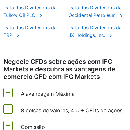
qualquer pessoa interessada em rendimentos
dividendo ser-lhe-á deduzido.
“ações de dividendos” porque os investidores
consistentes, acompanhar a data do dividendo da XOM
Data dos Dividendos da
Data dos Dividendos da
confiam que continuarão a pagar ano após ano.
pode ajudar a planear as negociações e a compreender
Tullow Oil PLC
Occidental Petroleum
quando os retornos estão a chegar.
Este ajuste garante que o preço do CFD reflete o
Data dos Dividendos da
Data dos Dividendos da
valor real de mercado das ações, como se
TRP
JX Holdings, Inc.
estivesse a deter as ações reais.
Negocie CFDs sobre ações com IFC
Markets e descubra as vantagens de
comércio CFD com IFC Markets
Alavancagem Máxima
8 bolsas de valores, 400+ CFDs de ações
MetaTrader4 & MetaTrader5 -1:20 (margem de
5%)
Comissão
Oferecemos mais de 400 CFDs nas seguintes