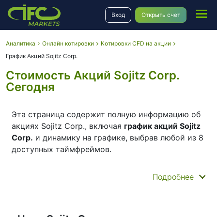
Вход
Открыть счет
Аналитика
Онлайн котировки
Котировки CFD на акции
График Акций Sojitz Corp.
Стоимость Акций Sojitz Corp.
Сегодня
Эта страница содержит полную информацию об
акциях Sojitz Corp., включая
график акций Sojitz
Corp.
и динамику на графике, выбрав любой из 8
доступных таймфреймов.
Перемещая начало и конец тайм-фрейма на
Подробнее
нижней панели, вы можете увидеть как текущее,
так и историческое движение цены
инструмента. Кроме того, у вас есть
возможность выбрать тип отображения
курса