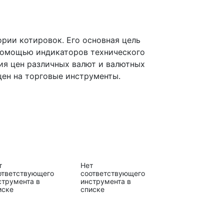
рии котировок. Его основная цель
 помощью индикаторов технического
ния цен различных валют и валютных
цен на торговые инструменты.
т
Нет
ответствующего
соответствующего
струмента в
инструмента в
иске
списке