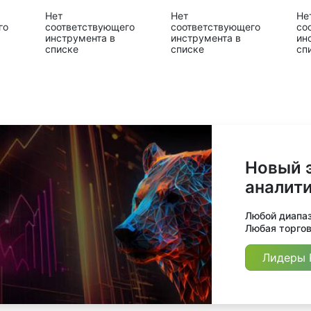
Нет
Нет
Не
го
соответствующего
соответствующего
со
инструмента в
инструмента в
ин
списке
списке
сп
Новый 
аналит
Любой диапазо
Любая торгова
Лидеры 