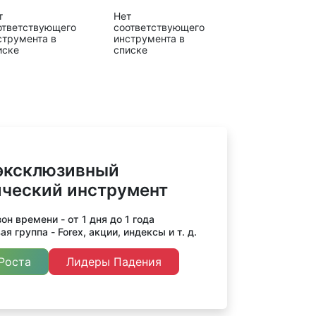
т
Нет
ответствующего
соответствующего
струмента в
инструмента в
иске
списке
эксклюзивный
ический инструмент
н времени - от 1 дня до 1 года
я группа - Forex, акции, индексы и т. д.
Роста
Лидеры Падения