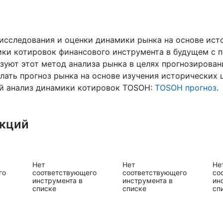
исследования и оценки динамики рынка на основе исто
ики котировок финансового инструмента в будущем с
ьзуют этот метод анализа рынка в целях прогнозирова
елать прогноз рынка на основе изучения исторических 
й анализ динамики котировок TOSOH:
TOSOH прогноз
.
акций
Нет
Нет
Не
го
соответствующего
соответствующего
со
инструмента в
инструмента в
ин
списке
списке
сп