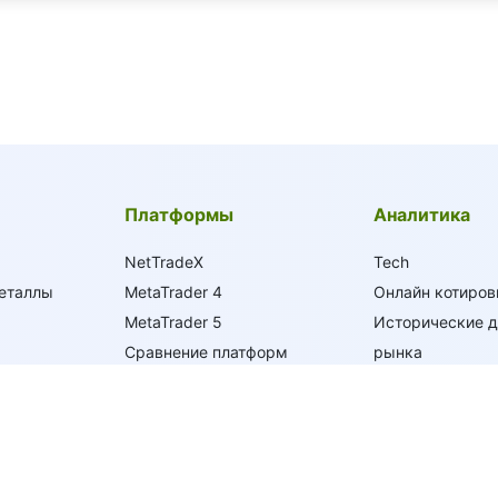
Платформы
Аналитика
NetTradeX
Tech
еталлы
MetaTrader 4
Онлайн котиров
MetaTrader 5
Исторические 
Сравнение платформ
рынка
Обзор Рынка
ия
Торговые Новос
мы
требования