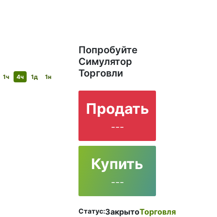
Попробуйте
Симулятор
Торговли
1ч
4ч
1д
1н
Продать
---
Купить
---
Статус:
Закрыто
Торговля