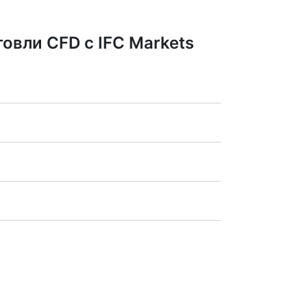
овли CFD с IFC Markets
ША),
Xetra
(Германия),
LSE
ре дивидендного платежа.