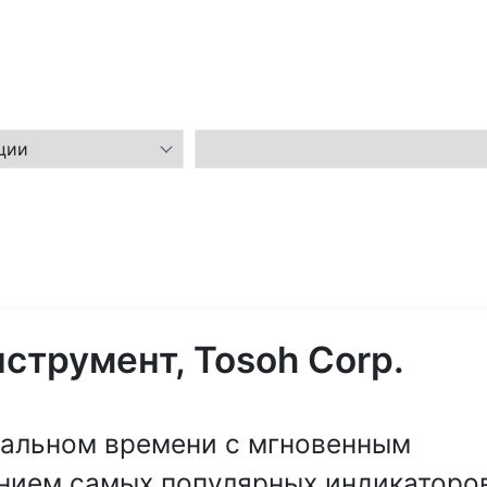
трумент, Tosoh Corp.
еальном времени с мгновенным
нием самых популярных индикаторо