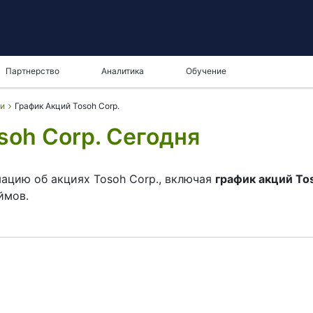
Партнерство
Аналитика
Обучение
ии
График Акций Tosoh Corp.
soh Corp. Сегодня
ацию об акциях Tosoh Corp., включая
график акций To
ймов.
 на нижней панели, вы можете увидеть как текущее, 
возможность выбрать тип отображения
курса акций Toso
глу графика. Все клиенты, которые еще не решили, ка
 полных характеристик акций Tosoh Corp. и просмотр 