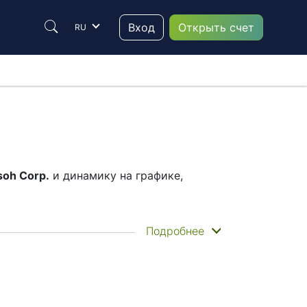
Вход
Открыть счет
RU
soh Corp.
и динамику на графике,
так и историческое движение цены
Подробнее
h Corp.
— график «Свечи» или «Линии»
ким инструментом торговать, находятся
их динамики на графиках поможет им