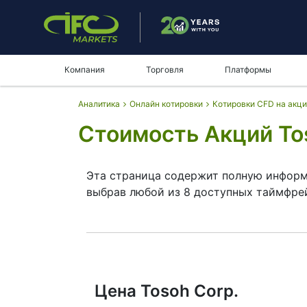
Компания
Торговля
Платформы
Аналитика
Онлайн котировки
Котировки CFD на акц
Стоимость Акций To
Эта страница содержит полную информ
выбрав любой из 8 доступных таймфре
Перемещая начало и конец тайм-фрейма
инструмента. Кроме того, у вас есть 
— с помощью кнопок в левом верхнем у
в правильном месте, поскольку чтение
принять окончательное решение.
Цена Tosoh Corp.