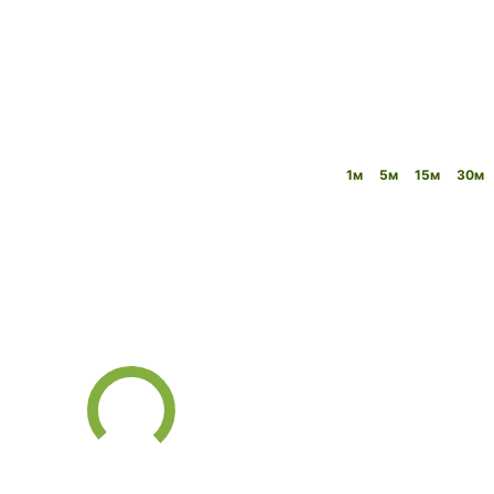
1м
5м
15м
30м