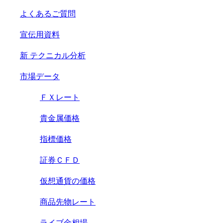
よくあるご質問
宣伝用資料
新
テクニカル分析
市場データ
ＦＸレート
貴金属価格
指標価格
証券ＣＦＤ
仮想通貨の価格
商品先物レート
ライブ金相場