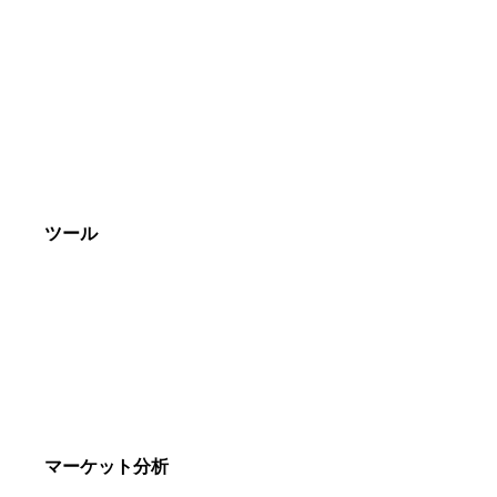
FX口座開設における取引条件と説明
取引量
証拠金とレバレッジ
注文の種類と発生条件
約定
ツール
NetTradeX
MetaTrader 4
MetaTrader 5
取引ツール比較
マーケット分析