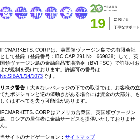
FC
IFC
IFC
IFC
IFC
IFC
arkets
Markets
Markets
Markets
Markets
Markets
acebook
Instagram
Twitter
LinkedIn
Youtube
Telegram
19
における
age
Page
Page
Page
Channel
Page
丁寧なサポート
IFCMARKETS. CORP.は、英国領ヴァージン島での有限会社
として登録（登録番号：IBC CAP 291 № 669838）して、英
国領ヴァージン島の金融商品市場指令（BVI FSC）で許認可お
よび規制を受けております。許認可の番号は
No.SIBA/L/14/1073
です。
リスク警告：
大きなレバレッジの下での取引では、お客様の立
てたポジションと逆の値動きがある場合には資金の大部分、も
しくはすべてを失う可能性があります。
IFCMARKETS. CORP.はアメリカ合衆国、英国領ヴァージン
島、ロシアの居住者に金融サービスを提供いたしておりませ
ん。
当サイトのナビゲーション：
サイトマップ