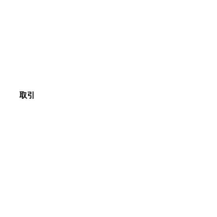
アイエフシーの強み
アワード
お問い合わせ
お問い合わせ
取引
外為
貴金属
株価指数
証券
クリプト