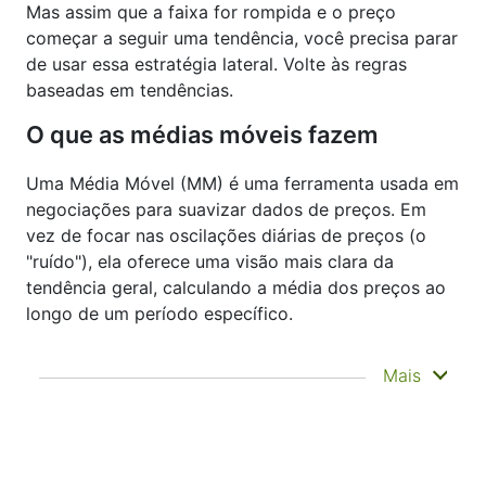
Mas assim que a faixa for rompida e o preço
começar a seguir uma tendência, você precisa parar
de usar essa estratégia lateral. Volte às regras
baseadas em tendências.
O que as médias móveis fazem
Uma Média Móvel (MM) é uma ferramenta usada em
negociações para suavizar dados de preços. Em
vez de focar nas oscilações diárias de preços (o
"ruído"), ela oferece uma visão mais clara da
tendência geral, calculando a média dos preços ao
longo de um período específico.
Ele não prevê para onde os preços irão em
Mais
seguida — apenas ajuda você a ver o que já
aconteceu com mais clareza. É por isso que é
chamado de indicador defasado. É
frequentemente usado para confirmar
tendências, identificar momentum eidentificar