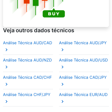
apenas ganham um peso cada vez menor ao
longo do tempo. Isso dá mais peso aos preços
recentes,mas mantém os antigos em segundo
plano. Ao analisar a média móvel de AUD/CHF
durante as temporadas de resultados, os
traders costumam confiar nas EMAs para
Veja outros dados técnicos
detectar mudanças de momentum mais
rapidamente.
Análise Técnica AUD/CAD
Análise Técnica AUD/JPY
Análise Técnica AUD/NZD
Análise Técnica AUD/USD
Análise Técnica CAD/CHF
Análise Técnica CAD/JPY
Análise Técnica CHF/JPY
Análise Técnica EUR/AUD