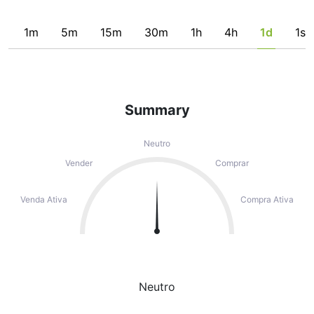
1m
5m
15m
30m
1h
4h
1d
1s
Summary
Neutro
Vender
Comprar
Venda Ativa
Compra Ativa
Neutro