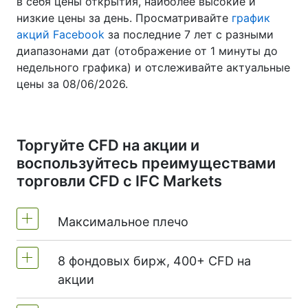
в себя цены открытия, наиболее высокие и
низкие цены за день. Просматривайте
график
акций Facebook
за последние 7 лет с разными
диапазонами дат (отображение от 1 минуты до
недельного графика) и отслеживайте актуальные
цены за 08/06/2026.
Торгуйте CFD на акции и
воспользуйтесь преимуществами
торговли CFD с IFC Markets
Максимальное плечо
8 фондовых бирж, 400+ CFD на
MetaTrader4 & MetaTrader5: 1:20 (маржа
акции
5%)