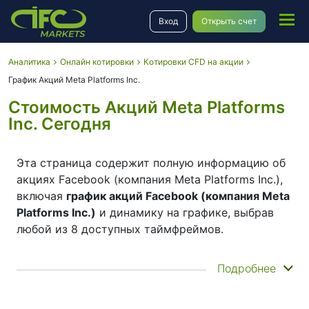
Вход
Открыть счет
Аналитика
Онлайн котировки
Котировки CFD на акции
График Акций Meta Platforms Inc.
Стоимость Акций Meta Platforms
Inc. Сегодня
Эта страница содержит полную информацию об
акциях Facebook (компания Meta Platforms Inc.),
включая
график акций Facebook (компания Meta
Platforms Inc.)
и динамику на графике, выбрав
любой из 8 доступных таймфреймов.
Перемещая начало и конец тайм-фрейма на
Подробнее
нижней панели, вы можете увидеть как текущее,
так и историческое движение цены
инструмента. Кроме того, у вас есть