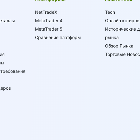
NetTradeX
Tech
еталлы
MetaTrader 4
Онлайн котиров
MetaTrader 5
Исторические 
Сравнение платформ
рынка
Обзор Рынка
ия
Торговые Новос
мы
требования
деров