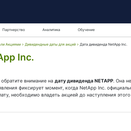
Партнерство
Аналитика
Обучение
вли Акциями
Дивидендные даты для акций
Дата дивиденда NetApp Inc.
pp Inc.
, обратите внимание на
дату дивиденда NETAPP
. Она н
вления фиксирует момент, когда NetApp Inc. официаль
ату, необходимо владеть акцией до наступления этого
 момент, когда NetApp Inc. проверяет список владельц
NetApp Inc. действительно выплачивает дивиденды, но 
Тем не менее знание
даты дивиденда NETAPP
помогает 