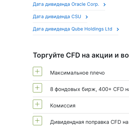
Дата дивиденда Oracle Corp.
при короткой позиции (short) экв
Такие компании часто называют «див
Дата дивиденда CSU
выплаты из года в год.
Такая корректировка необходима, что
Дата дивиденда Qube Holdings Ltd
ситуации владения акциями.
Торгуйте CFD на акции и в
Максимальное плечо
8 фондовых бирж, 400+ CFD н
MetaTrader4 & MetaTrader5: 1:20 (
На NetTradeX плечо по CFD на акц
Комиссия
Мы предлагаем более 400 CFD на
(Великобритания),
ASX
(Австралия
Дивидендная поправка CFD на
От 0,1% от обьема сделки, но на а