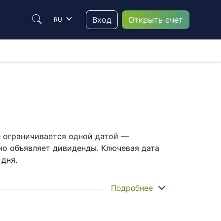
Вход
Открыть счет
RU
е ограничивается одной датой —
но объявляет дивиденды. Ключевая дата
 дня.
ев акций. Дата выплаты — день, когда
Подробнее
они невелики, так как компания делает
планировать инвестиционные решения.