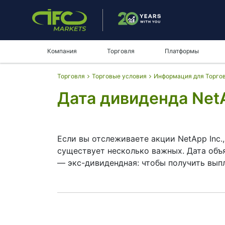
Компания
Торговля
Платформы
Торговля
Торговые условия
Информация для Торго
Дата дивиденда NetA
Если вы отслеживаете акции NetApp Inc.
существует несколько важных. Дата объя
— экс-дивидендная: чтобы получить выпл
Дата фиксации реестра акционеров — это
акционеры фактически получают деньги. 
упор на рост, а не на крупные выплаты. 