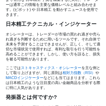
ーは通常この情報を主要な価格レベルと組み合わせま
す。(ピボット) や 日本精工 を動かすニュースを使用で
きます。
日本精工テクニカル・インジケーター
オシレーターは、トレーダーが市場の買われ過ぎや売ら
れ過ぎを判断するために用いるツールです。それ自体で
未来を予測することはできませんが、正しく、そして適
切な市場状況で使用すれば、有利な取引を行う可能性を
高めることができます。しかし、使い方を誤ると、損失
を被る可能性があります。
ここでは
ストキャスティクス・オシレーター
を主な例と
して取り上げますが、同じ原則は
相対力指数（RSI）
や
MACDインジケーター
などにも当てはまります。これら
は日本精工のような注目度の高い金融商品を分析する際
に特に人気があります。
発振器とは何ですか?