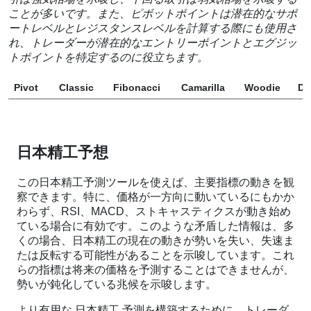
ことが多いです。また、ピボットポイントは潜在的なサポ
ートレベルとレジスタンスレベルを計算する際にも使用さ
れ、トレーダーが潜在的なエントリーポイントとエグジッ
トポイントを特定するのに役立ちます。
Pivot
Classic
Fibonacci
Camarilla
Woodie
D
日本精工予想
この日本精工予測ツールを使えば、主要指標の動きを観
察できます。特に、価格が一方向に動いているにもかか
わらず、RSI、MACD、ストキャスティクスが動き始め
ている場合に有効です。このような矛盾した情報は、多
くの場合、日本精工の現在の動きが勢いを失い、失速ま
たは反転する可能性があることを示唆しています。これ
らの指標は将来の価格を予測することはできませんが、
勢いが鈍化している兆候を示唆します。
より有用な 日本精工 予測を構築するために、トレーダ