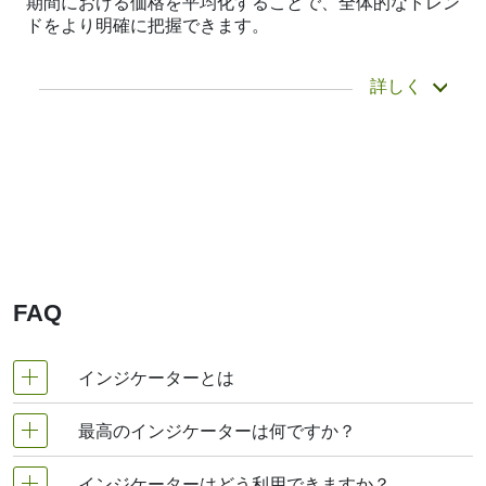
期間における価格を平均化することで、全体的なトレン
ドをより明確に把握できます。
価格が次にどこに向かうかを予測するものではな
詳しく
く、すでに起こったことをより明確に把握するの
に役立つだけです。そのため、遅行指標と呼ばれ
ます。トレンドを確認したり、勢いを把握した
り、サポートゾーンやレジスタンスゾーンを特定
したりするためによく使用されます。ボリンジャ
ーバンドやMACDなどの他の指標は、実際には移
動平均線に基づいて構築されています。
例えば、日本精工の移動平均線を分析するトレー
ダーは、取引開始前にトレンドを確認するため
FAQ
に、短期と長期の移動平均線を組み合わせて使用
する場合があります。これらの平均線は、日本精
工のような動きの速い金融商品を扱う際に特に重
インジケーターとは
要です。こうした金融商品では、平滑化メカニズ
ムがないとボラティリティがトレーダーを誤らせ
る可能性があります。
最高のインジケーターは何ですか？
FXインジケーターとは、チャート上やチャート下部
移動平均線の種類
に表示しているサポートツールであります。 インジ
インジケーターはどう利用できますか？