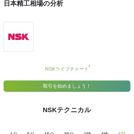
重なテクニカル分析ツールとなり得ます。多くのトレーダ
日本精工相場の分析
ーは、より良い意思決定を行うために、複数の補完的な指
標を組み合わせて活用しています。テクニカルは、最も人
気のある指標とそのシグナルを組み合わせることで、この
作業を簡素化します。
当然のことながら、テクニカルレーティング指標の推奨の
みに基づいて金融商品の売買を推奨するものではありませ
ん。推奨は、一連の個別指標が特定の条件を満たしている
ことを示すものであり、ユーザーの戦略と合致する場合、
取引にとって潜在的に有利な条件を見つけるのに役立つ可
能性があります。
NSKライブチャート
取引を始めましょう！
NSKテクニカル