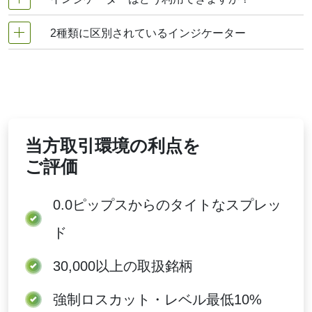
今後の値動きを予想するために、過去相場を参考に分
ケーターの活用は、そのチャートが示す意味を分かり
すべての移動平均は、一定期間の平均価格を計算
析してチャート上に視覚化される指標、それが各種の
やすくする効果があります。 多くの指標を組み合わ
しますが、価格データの処理方法は異なります。
2種類に区別されているインジケーター
インジケーターは目で見て分かりやすいという特徴が
インジケーターの役割となっています。ローソク足だ
せて分析することで、チャートをより正確に把握する
あり、視覚的にチャートが認識しやすくなるのはメリ
単純移動平均（SMA）
けではよくわからない相場も、チャートにインジケー
ことができるようになります。
インジケーターの種類は「買われ過ぎ、売られ過ぎ」
これは最も基本的なタイプです。期間内の各日に
ットとなっています。視覚的な情報を頼りに、新規注
ターを表示させることで、パターンやエントリータイ
等しい重み付けをします。つまり、3日移動平均
を示すものと、「相場が上昇するのか、下降するの
文・決済注文のタイミングを見極めたり、トレンドの
ミング、相場分析などが視覚的に分かりやすくなるの
線を使用する場合は、過去3日間の価格を単純に
か」を教えてくれるもの、この2つに区別されていま
流れや転換を予想します。
で、ぜひ活用していきましょう。
合計し、3で割るだけです。このアプローチは、
す。
日本精工移動平均分析で、保ち合い局面における
当方取引環境の利点を
一貫したサポートレベルを見つけるためによく使
用されます。
ご評価
加重移動平均（WMA）
このバージョンでは、直近の価格をより重視しま
0.0ピップス
からのタイトなスプレッ
す。新しいデータほど重み付けが高くなるため、
平均値は価格変動に素早く反応します。
ド
指数移動平均（EMA）
30,000以上
の取扱銘柄
WMAと同様に、これも直近のデータを重視しま
すが、より継続的な方法で重視されます。WMA
とは異なり、古いデータは完全に削除されること
強制ロスカット・レベル最低10%
はなく、時間の経過とともに重みが小さくなるだ