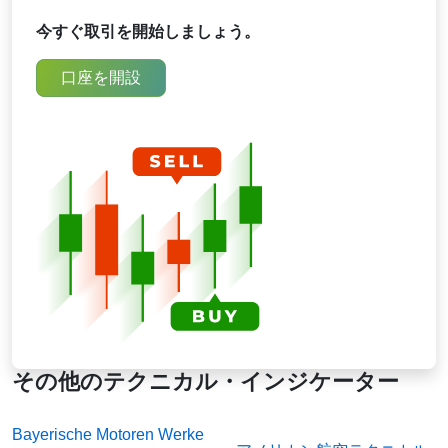
けです。これにより、直近の価格に重みが置かれ
今すぐ取引を開始しましょう。
ますが、古いデータは背景に残ります。決算シー
ズン中に日本精工の移動平均線を分析する際、ト
口座を開設
レーダーはモメンタムの変化をより迅速に把握す
るためにEMAに頼ることがよくあります。
その他のテクニカル・インジケーター
Bayerische Motoren Werke