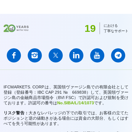
19
における
丁寧なサポート
IFCMARKETS. CORP.は、英国領ヴァージン島での有限会社として
登録（登録番号：IBC CAP 291 № 669838）して、英国領ヴァー
ジン島の金融商品市場指令（BVI FSC）で許認可および規制を受け
ております。許認可の番号は
No.SIBA/L/14/1073
です。
リスク警告：
大きなレバレッジの下での取引では、お客様の立てた
ポジションと逆の値動きがある場合には資金の大部分、もしくはす
べてを失う可能性があります。