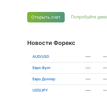
Попробуйте демо
Открыть счет
Новости Форекс
AUD/USD
---
--
Евро Фунт
---
--
Евро Доллар
---
--
USD/JPY
---
--