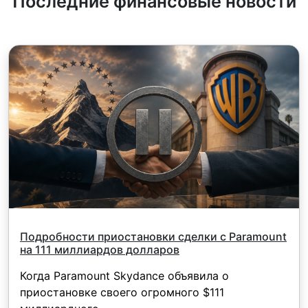
Последние финансовые новости
100 JPY и канадских акций – 1.5 CAD. Для
MT5 мин.комиссия определяется валютой
баланса счета - 1 USD/1EUR/100 JPY (для
американских акций только 1 USD).
Подробности приостановки сделки c Paramount
на 111 миллиардов долларов
Когда Paramount Skydance объявила о
приостановке своего огромного $111