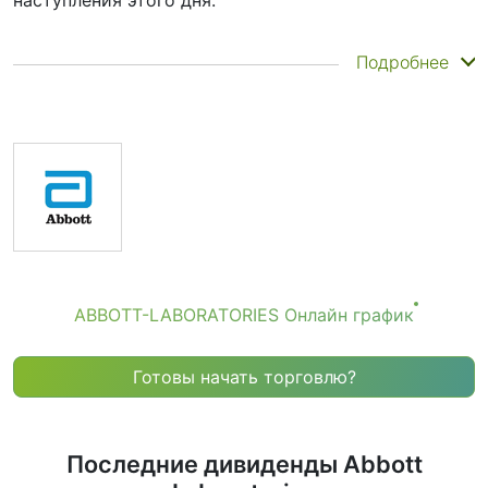
наступления этого дня.
Дата фиксации реестра акционеров — это момент,
Подробнее
когда Abbott Laboratories проверяет список
владельцев акций. Дата выплаты — день, когда
акционеры фактически получают деньги. Abbott
Laboratories действительно выплачивает
дивиденды, но они невелики, так как компания
делает упор на рост, а не на крупные выплаты. Тем
не менее знание
даты дивиденда ABBOTT-
LABORATORIES
помогает планировать
инвестиционные решения.
Дата дивиденда ABBOTT-
ABBOTT-LABORATORIES Oнлайн график
LABORATORIES
Если вы следите за Abbott Laboratories (тикер
Готовы начать торговлю?
акций: ABBOTT-LABORATORIES), то, вероятно,
сталкивались с понятием «дата дивиденда ABBOTT-
LABORATORIES». Но что оно на самом деле означает
и почему это важно?
Последние дивиденды Abbott