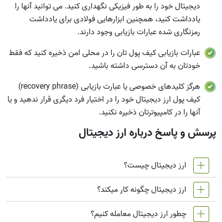
دیجیتال خود را به طور فیزیکی نگهداری کنید. می توانید آنها را
یادداشت کنید، همچنین ابزارهایی فولادی برای یادداشت
رمزنگاری شده عبارات بازیابی وجود دارند.
عبارات بازیابی کیف پول تان را در محلی امن ذخیره کنید که فقط
خودتان به آن دسترسی داشته باشید.
هرگز کلیدهای خصوصی یا عبارت بازیابی (recovery phrase)
کیف پول ارز دیجیتال خود را در اختیار فرد دیگری قرار ندهید و یا
آنها را در کامپیوترتان ذخیره نکنید.
پرسش و پاسخ درباره ارز دیجیتال
ارز دیجیتال چیست؟
ارز دیجیتال چگونه کار میکند؟
رمزارز یک پول دیجیتال غیرمتمرکز است که مطابق با فناوری
بلاکچین کار می کند. ارزهای دیجیتال را می توان استخراج کرد
چطور ارز دیجیتال معامله کنیم؟
کریپتوکارنسی فراتر از یک ابزار سرمایه گذاری معمولی است.
یا آنها را از صرافی های ارز دیجیتال خرید. به دلیل رشد سریع