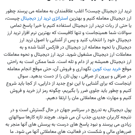
ترید ارز دیجیتال چیست؟ اغلب علاقمندان به معامله می پرسند چطور
ارز دیجیتال معامله کنیم و بهترین
استراتژی ترید ارز دیجیتال
چیست،
یا حتی از ربات تریدر ارز دیجیتال استفاده کنیم یا خیر! پاسخ تمامی
سوالات شما همینجاست و تنها کافیست که بهترین نرم افزار ترید ارز
دیجیتال خود را انتخاب کنید و پس از آشنایی با اصول ترید ارز
دیجیتال با تحوه معامله ارز دیجیتال در فارکس آشنا شده و به
معاملات ارز دیجیتال مشغول شوید. ترید ارز دیجیتال و نحوه معاملات
ارز دیجیتال همیشه پر از دام و تله است. شما ممکن است به راحتی
موقع
خرید بیت کوین
نگهداری و فروش آن، حتی موقع انجام معامله
در صرافی و بیرون از صرافی ، پول تان را از دست بدهید. سوال
اینجاست که برای آشنایی با این نوع جدید از دارایی، از کجا باید شروع
کنیم و چطور باید جلوی ضرر را بگیریم، چگونه رمز ارز خرید و فروش
کنیم و مهارت های معاملاتی مان را ارتقا دهیم.
پول دیجیتال به تدریج در سرتاسر جهان در حال گسترش است و در
نتیجه کاربران جدیدی جذب آن می شوند. هرچند تازه کارها سوالهای
زیادی می پرسند و نبود پاسخ های درست به پرسش های آنها منجر به
ضررهای مالی و شکست در فعالیت های معاملاتی آنها می شود. ما