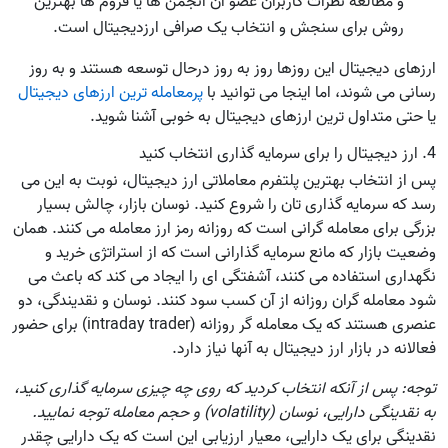
و مطالعه نظرات کاربران عضو آن انجمن ها یا فروم ها بهترین
روش برای سنجش و انتخاب یک صرافی ارزدیجیتال است.
ارزهای دیجیتال این روزها روز به روز درحال توسعه هستند و به روز
رسانی می شوند، اما اینجا می توانید با
پرمعامله ترین ارزهای دیجیتال
یا حتی متداول ترین ارزهای دیجیتال به خوبی آشنا شوید.
4. ارز دیجیتال را برای سرمایه گذاری انتخاب کنید
پس از انتخاب بهترین پلتفرم معاملاتی ارز دیجیتال، نوبت به این می
رسد که سرمایه گذاری تان را شروع کنید. نوسان بازار، چالش بسیار
بزرگی برای معامله گرانی است که روزانه رمز ارز معامله می کنند. همان
وضعیت بازار که مانع سرمایه گذارانی است که از استراتژی خرید و
نگهداری استفاده می کنند، آشفتگی ای را ایجاد می کند که باعث می
شود معامله گران روزانه از آن کسب سود کنند. نوسان و نقدیندگی، دو
عنصری هستند که یک معامله گر روزانه (intraday trader) برای حضور
فعالانه در بازار ارز دیجیتال به آنها نیاز دارد.
توجه: پس از آنکه انتخاب کردید که روی چه چیزی سرمایه گذاری کنید،
به نقدینگی دارایی، نوسان (volatility) و حجم معامله توجه نمایید.
نقدینگی برای یک دارایی، معیار ارزیابی این است که یک دارایی چقدر