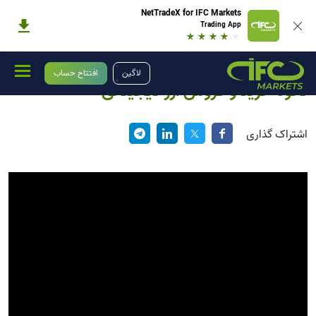
NetTradeX for IFC Markets
Trading App
آموزش
آموزش ترید ارز دیجیتال
نحوه خرید و فروش ارز دیجیتالی
لاگین
افتتاح حساب
نحوه خرید و فروش ارز دیجیتالی
اشتراک گذاری