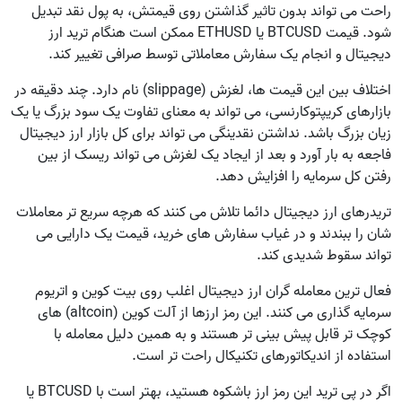
راحت می تواند بدون تاثیر گذاشتن روی قیمتش، به پول نقد تبدیل
شود. قیمت BTCUSD یا ETHUSD ممکن است هنگام ترید ارز
دیجیتال و انجام یک سفارش معاملاتی توسط صرافی تغییر کند.
اختلاف بین این قیمت ها، لغزش (slippage) نام دارد. چند دقیقه در
بازارهای کریپتوکارنسی، می تواند به معنای تفاوت یک سود بزرگ یا یک
زیان بزرگ باشد. نداشتن نقدینگی می تواند برای کل بازار ارز دیجیتال
فاجعه به بار آورد و بعد از ایجاد یک لغزش می تواند ریسک از بین
رفتن کل سرمایه را افزایش دهد.
تریدرهای ارز دیجیتال دائما تلاش می کنند که هرچه سریع تر معاملات
شان را ببندند و در غیاب سفارش های خرید، قیمت یک دارایی می
تواند سقوط شدیدی کند.
فعال ترین معامله گران ارز دیجیتال اغلب روی بیت کوین و اتریوم
سرمایه گذاری می کنند. این رمز ارزها از آلت کوین (altcoin) های
کوچک تر قابل پیش بینی تر هستند و به همین دلیل معامله با
استفاده از اندیکاتورهای تکنیکال راحت تر است.
اگر در پی ترید این رمز ارز باشکوه هستید، بهتر است با BTCUSD یا