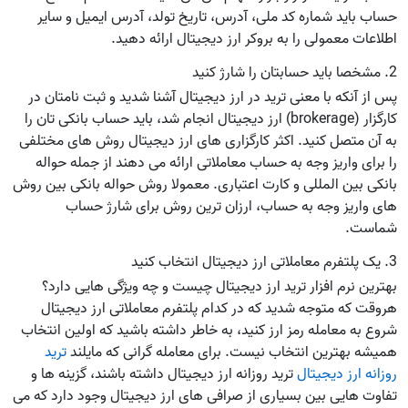
حساب باید شماره کد ملی، آدرس، تاریخ تولد، آدرس ایمیل و سایر
اطلاعات معمولی را به بروکر ارز دیجیتال ارائه دهید.
2. مشخصا باید حسابتان را شارژ کنید
پس از آنکه با معنی ترید در ارز دیجیتال آشنا شدید و ثبت نامتان در
کارگزار (brokerage) ارز دیجیتال انجام شد، باید حساب بانکی تان را
به آن متصل کنید. اکثر کارگزاری های ارز دیجیتال روش های مختلفی
را برای واریز وجه به حساب معاملاتی ارائه می دهند از جمله حواله
بانکی بین المللی و کارت اعتباری. معمولا روش حواله بانکی بین روش
های واریز وجه به حساب، ارزان ترین روش برای شارژ حساب
شماست.
3. یک پلتفرم معاملاتی ارز دیجیتال انتخاب کنید
بهترین نرم افزار ترید ارز دیجیتال چیست و چه ویژگی هایی دارد؟
هروقت که متوجه شدید که در کدام پلتفرم معاملاتی ارز دیجیتال
شروع به معامله رمز ارز کنید، به خاطر داشته باشید که اولین انتخاب
همیشه بهترین انتخاب نیست. برای معامله گرانی که مایلند
ترید
روزانه ارز دیجیتال
ترید روزانه ارز دیجیتال داشته باشند، گزینه ها و
تفاوت هایی بین بسیاری از صرافی های ارز دیجیتال وجود دارد که می