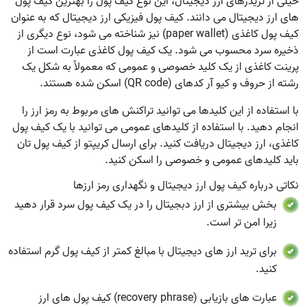
خیلی از تریدرهای ارز دیجیتال، این نوع کیف پول را بهترین کیف پول
های ارز دیجیتال می دانند. کیف پول فیزیکی ارز دیجیتال که به عنوان
کیف پول کاغذی (paper wallet) نیز شناخته می شود، نوع دیگری از
ذخیره سرد محسوب می شود. یک کیف پول کاغذی عبارت است از
پرینت کاغذی از یک کلید خصوصی و عمومی که معمولاً به شکل یک
رشته از حروف و کیو آر کدهای (QR code) اسکن شده هستند.
با استفاده از این کلیدها می توانید تراکنش های مربوط به رمز ارز را
انجام دهید. با استفاده از کلیدهای عمومی می توانید با یک کیف پول
کاغذی، ارز دیجیتال دریافت کنید. برای ارسال کریپتو از کیف پول تان
باید کلیدهای عمومی و خصوصی را اسکن کنید.
نکاتی درباره کیف پول ارز دیجیتال و نگهداری رمز ارزها
بخش بیشتری از ارز دبجیتال را در یک کیف پول سرد قرار دهید
زیرا امن تر است.
برای ترید ارز های دیجیتال با مبالغ کمتر از کیف پول گرم استفاده
کنید.
عبارت های بازیابی (recovery phrase) کیف پول های ارز