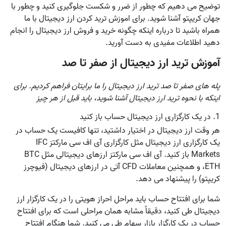
توضیح می دهیم که چطور از ضرر و شکست جلوگیری کنید و چطور با
جهان کریپتو آشنا شوید. برای اموزش تريد كردن ارز ديجيتال با ما
همراه باشید تا درباره اینکه چگونه خرید و فروش ارز دیجیتال را انجام
دهید اطلاعات مفیدی به دست آورید.
آموزش ترید ارز دیجیتال از صفر تا صد
پله های صفر تا صد ترید ارز دیجیتال را ما برایتان فراهم کردیم. برای
اینکه با نحوه ترید ارز دیجیتال آشنا شوید، باید قبل از هر چیز
1. در یک کارگزاری ارز دیجیتال حساب باز کنید
هر وقت ارز دیجیتال در اختیار داشتید، تنها کافیست یک حساب در
یک کارگزاری ارز دیجیتال مثل کارگزاری آی اف سی مارکتز IFC
Markets باز کنید. آی اف سی مارکتز ارزهای دیجیتالی مثل BTC
،ETH و همچنین معاملات CFD آتی در ارزهای دیجیتال (فیوچرز
کریپتو) را پیشنهاد می دهد.
شما برای افتتاح حساب باید مراحل احراز هویتی را در یک کارگزار ارز
دیجیتال طی کنید، دقیقاً مشابه همان مراحلی است که برای افتتاح
حساب در یک کارگزار بازار سهام طی می کنید. شما هنگام افتتاح