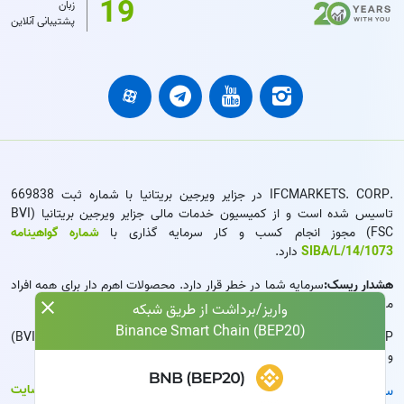
19
زبان
پشتیبانی آنلاین
.IFCMARKETS. CORP در جزایر ویرجین بریتانیا با شماره ثبت 669838
تاسیس شده است و از کمیسیون خدمات مالی جزایر ویرجین بریتانیا (BVI
FSC) مجوز انجام کسب و کار سرمایه گذاری با
شماره گواهینامه
SIBA/L/14/1073
دارد.
هشدار ریسک:
سرمایه شما در خطر قرار دارد. محصولات اهرم دار برای همه افراد
مناسب نیستند.
واریز/برداشت از طریق شبکه
Binance Smart Chain (BEP20)
IFCMARKETS. CORP. به ساکنین ایالات متحده، جزایر ویرجین بریتانیا (BVI)
و روسیه خدمات رسانی انجام نمی دهد.
سیاست حفظ حریم خصوصی
ناوبری سایت:
نقشۀ سایت