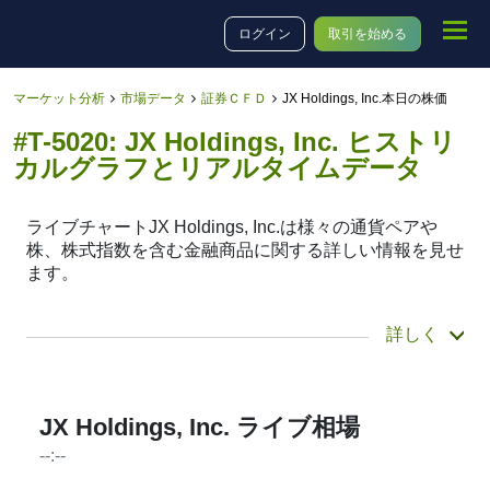
ログイン
取引を始める
マーケット分析
市場データ
証券ＣＦＤ
JX Holdings, Inc.本日の株価
#T-5020: JX Holdings, Inc. ヒストリ
カルグラフとリアルタイムデータ
ライブチャートJX Holdings, Inc.は様々の通貨ペアや
株、株式指数を含む金融商品に関する詳しい情報を見せ
ます。
チャートメニューから商品カテゴリーそれから商品JX
詳しく
Holdings, Inc.を選び、1分から一週間までの様々な時間
帯を選べます。チャートを移動し、歴史的な#T-5020デ
ータもみることが出来ます。それに、チャートタイプも
ラインかキャンドルチャートに変更できます。
JX Holdings, Inc. ライブ相場
--:--