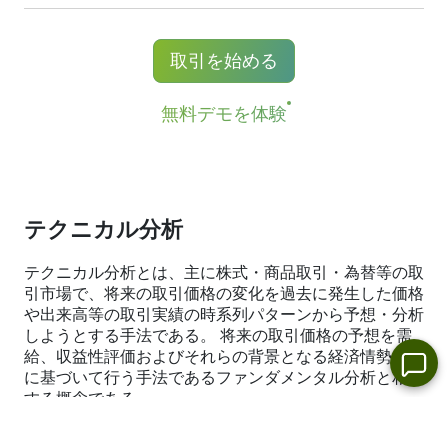
Nasdaq
（米国）、
Xetra
（ドイツ）、
1:20）
LSE
（英国）、
ASX
（オーストラリア）、
最低手数料 （NetTradeX、MT4） - 100 JPY
買いポジションをお持ちのかたには配当がつ
取引を始める
TSX
（カナダ）、
HKEx
（香港）、
TSE
（日
きます。その金額は実際の配当と同じです。
最低手数料 （MT5） - 1 USD / 1 EUR / 100
本）。
詳しくは
こちら
です。
無料デモを体験
JPY
テクニカル分析
テクニカル分析とは、主に株式・商品取引・為替等の取
引市場で、将来の取引価格の変化を過去に発生した価格
や出来高等の取引実績の時系列パターンから予想・分析
しようとする手法である。 将来の取引価格の予想を需
給、収益性評価およびそれらの背景となる経済情勢分析
に基づいて行う手法であるファンダメンタル分析と相対
する概念である。
最後の
SUBARU
テクニカル分析をご参照下さい。