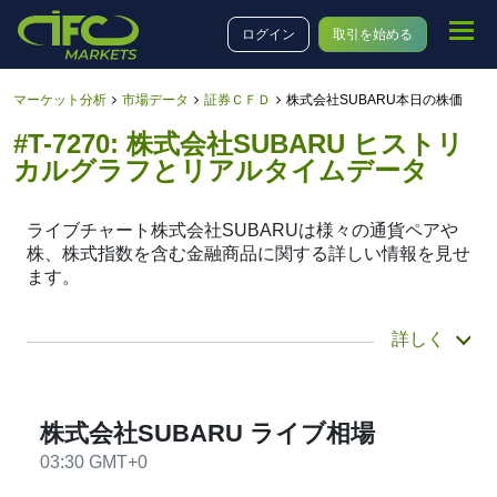
ログイン
取引を始める
マーケット分析
市場データ
証券ＣＦＤ
株式会社SUBARU本日の株価
#T-7270: 株式会社SUBARU ヒストリ
カルグラフとリアルタイムデータ
ライブチャート株式会社SUBARUは様々の通貨ペアや
株、株式指数を含む金融商品に関する詳しい情報を見せ
ます。
チャートメニューから商品カテゴリーそれから商品株式
詳しく
会社SUBARUを選び、1分から一週間までの様々な時間
帯を選べます。チャートを移動し、歴史的な#T-7270デ
ータもみることが出来ます。それに、チャートタイプも
ラインかキャンドルチャートに変更できます。
株式会社SUBARU ライブ相場
03:30 GMT+0