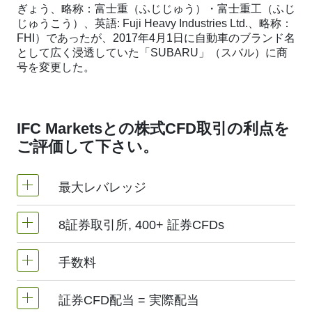
ぎょう、略称：富士重（ふじじゅう）・富士重工（ふじ
じゅうこう）、英語: Fuji Heavy Industries Ltd.、略称：
FHI）であったが、2017年4月1日に自動車のブランド名
として広く浸透していた「SUBARU」（スバル）に商
号を変更した。
IFC Marketsとの株式CFD取引の利点を
ご評価して下さい。
最大レバレッジ
8証券取引所, 400+ 証券CFDs
MetaTrader 4 & MetaTrader 5 | 1:20 レバレッ
ジ(必要な証拠金 5%)
手数料
当社は、次の証券取引所で取り扱っている
NetTradeXターミナルにて証券CFDレバレッ
400株式CFDが取引可能です。
NYSE |
証券CFD配当 = 実際配当
1株に対しの手数料 - 0.15%
ジは口座のレバレッジと同じです。（最大