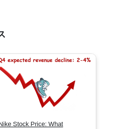
ルとなります。カナダ株は1.5カナダドルで
- ...）は最低手数料が1ドルです。
ス
Nike Stock Price: What