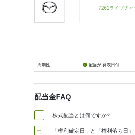
Mazda Motor Corp.（株価ティッカ
7261ライブチ
どういう意味でしょうか？そして、なぜ気に
配当金とは、企業が株主に支払う金額であり
が、Mazda Motor Corp.は配当金を
配当支払日は1つの日付だけではありません。
す。
1. 宣言日
周期性
配当が 発表日付
Mazda Motor Corp.が配当金の支
2. 配当落ち日
これは非常に重要です。配当金を受け取るには
当金を受け取ることができません。
配当金FAQ
3. 記録日
Mazda Motor Corp. は株主名簿
株式配当とは何ですか?
記載されているはずです。
4. 支払日
「権利確定日」と「権利落ち日」
株式配当とは、企業が株主に支払う金銭の