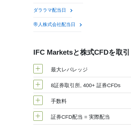
これらの企業は、投資家が毎年配当金を支
ダララマ配当日
この調整により、実際の株式を保有している
帝人株式会社配当日
IFC Marketsと株式CF
最大レバレッジ
8証券取引所, 400+ 証券CFDs
MetaTrader 4 & MetaTrader 5 | 
手数料
NetTradeXターミナルにて証券CF
当社は、次の証券取引所で取り扱ってい
ーストラリア）、
TSX
（カナダ）、
HK
証券CFD配当 = 実際配当
ポジション開設にも、決済にも手数料が
は、1件あたり0.03カナダドルとなり