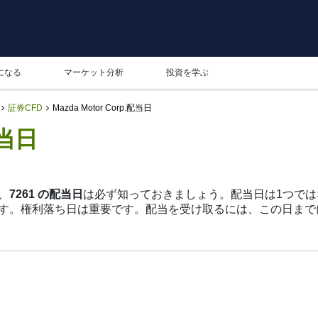
になる
マーケット分析
投資を学ぶ
証券CFD
Mazda Motor Corp.配当日
配当日
ら、
7261 の配当日
は必ず知っておきましょう。配当日は1つで
を発表する日です。権利落ち日は重要です。配当を受け取るには、この
名簿を確認する日であり、支払日は実際に配当を受け取る日です。Mazda
りも成長を重視しているからです。それでも、7261の配当日