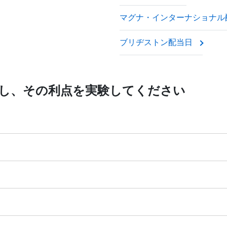
払い続けると信頼しているため、「配当株」と呼ばれることが
マグナ・インターナショナル
場合と同じように、CFD 価格が株式の実際の市場価値を反
ブリヂストン配当日
Dを取引し、その利点を実験してください
1:20 レバレッジ(必要な証拠金 5%)
Dレバレッジは口座のレバレッジと同じです。（最大1:20）
る400株式CFDが取引可能です。
NYSE | Nasdaq
（米国）、
Ex
（香港）、
TSE
（日本）。
口座残高から引き出します。米国株式取引の場合は手数料は1件
ます。それ以外の株式の取引は手数料は取引量の0.1%となりま