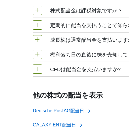
この日に、実際に資金がお客様の口座に入金されます
投資家に分配する方法の一つです。配当が
株式配当金は課税対象ですか？
ことなく、単に株式数を増やすだけです。
そのため、ユーザーが「7261 配当日」を
権利確定日:
企業が株主名簿を確認する
のか、いつ支払われるかを知りたいのかによ
定期的に配当を支払うことで知ら
はい。ほとんどの国では、現金配当は所得
Mazda Motor Corp. が多額の配
権利確定日:
通常、権利確定日の1営業
かることを覚悟しておく必要があります。
セクターなどの企業と比べるとかなり低いです。こ
成長株は通常配当金を支払います
いているためです。
に課税される可能性があります。
安定した利益を上げている大手老舗企業は
確定日までに株式を購入する必要があ
どの業界でよく見られます。代表的な例と
それでも、長期投資家や安定した収入に関心の
権利落ち日の直後に株を売却して
必ずしもそうではありません。成長企業、
立ちます。
ば、AmazonやTeslaのような企業は
Coca-Cola
CFDは配当金を支払いますか?
将来の株価上昇に賭けているということで
はい。権利落ち日前に株式を保有していれ
社の配当支払日に配当金を受け取ることが
Johnson & Johnson
CFDは株式を保有していないため、実質
他の株式の配当を表示
Procter & Gamble
CFDを購入（ロング）した場合、配当
ExxonMobil
Deutsche Post AG配当日
CFDを売却（ショート）した場合、配
GALAXY ENT配当日