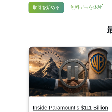
買いポジションをお持ちのかたには配
無料デモを体験
取引を始める
最低手数料は1通貨単位となります。日
詳しくは
こちら
です。
す。MT5口座は最低手数料は口座通貨（1 U
Inside Paramount’s $111 Billion