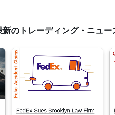
当がつきます。その金額は実際の配当と同じです。
本株の取引は最低手数料は100円となります。中国株は8香港ド
SD, 1 EUR, 100 JPY）より異なります。米株式CFD（# S
最新のトレーディング・ニュー
FedEx Sues Brooklyn Law Firm