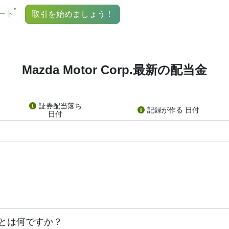
ー：7261）に注目しているなら、「7261配当日」という言葉を目
ャート
取引を始めましょう！
する必要があるのでしょうか？
、株式を保有していることへの報酬のようなものです。すべて
支払っています。ただし、同社は高配当よりも株価上昇で知られています
Mazda Motor Corp.最新の配当金
実際には、配当支払タイムラインを構成する重要な日付が複数
証券配当落ち
記録が作る 日付
払いを正式に発表する日です。同社は1株当たりの配当額を公表し、残り
日付
、権利落ち日までに7261株を保有している必要があります。
を確認し、配当金を受け取るべき株主を特定します。権利確定日前に株
とは何ですか？
ことで、通常は現金または追加の株式の形で、株式保有への報