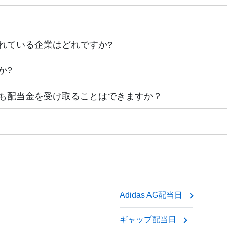
。Mazda Motor Corp. は、この日にすべての資格の
現金で支払われる場合、お金は直接あなたの口座に入金されま
検索する場合、通常は配当落ち日または支払日のいずれかを検索
日です。この日までに株主名簿に名前が記載されていれば、配
って異なります。
れている企業はどれですか?
として課税されます。正確な税率は居住地によって異なります
当金を支払っていないことも注目すべき点です。配当利回り（株価に対
日前です。この日以降に株式を購入した場合、次の配当金は受
配当金が現金ではなく株式で支払われる場合、すぐには税金は
れは、Mazda Motor Corp. が現金配当よりも、新しい
か?
、一貫して配当を支払うことで知られています。こうした企業
ります。
しては、以下のようなものがあります。
ある人にとって、7261 の配当日を追跡することは、取引を
も配当金を受け取ることはできますか？
特にテクノロジーや急成長産業では、利益を留保し、事業拡大
、配当の支払いよりも成長に重点を置いています。つまり、成長株
す。
ば、配当金は既にあなたのものとなります。権利落ち日の翌日
できます。
的な配当金は支払われません。しかし、ブローカーは通常、お客
金がお客様に入金されます。
Adidas AG配当日
当金がお客様から差し引かれます。
ギャップ配当日