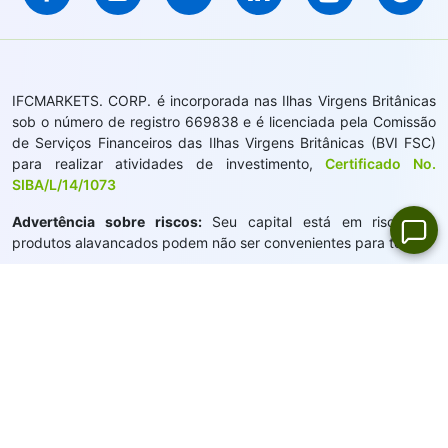
IFCMARKETS. CORP. é incorporada nas Ilhas Virgens Britânicas
sob o número de registro 669838 e é licenciada pela Comissão
de Serviços Financeiros das Ilhas Virgens Britânicas (BVI FSC)
para realizar atividades de investimento,
Certificado No.
SIBA/L/14/1073
Advertência sobre riscos:
Seu capital está em risco. Os
produtos alavancados podem não ser convenientes para todos.
IFCMARKETS. CORP. não presta serviços aos residentes dos
Estados Unidos, BVI e Rússia.
Navegação do site:
Mapa do Site
Política de Privacidade