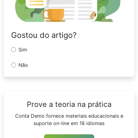
IFC Markets projetada para negociação de CFD e
Forex. A NTTX é conhecida por sua interface
amigável, confiabilidade, ferramentas valiosas
para análise técnica, funcionalidade diferenciada e
Gostou do artigo?
pela oportunidade de criar Instrumentos
Compostos Pessoais (PCI) que estão disponíveis
especificamente na NetTradeX.
Sim
Não
Prove a teoria na prática
Conta Demo fornece materiais educacionais e
suporte on-line em 18 idiomas