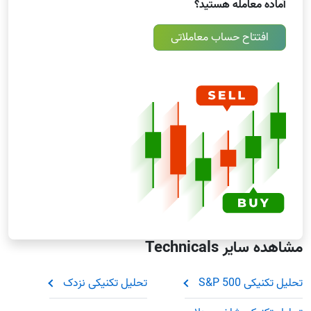
آماده معامله هستید؟
میانگین متحرک نمایی (EMA)
مانند WMA، این نوع نیز بر داده های اخیر تأکید دارد، اما به
افتتاح حساب معاملاتی
شکل پیوسته تر. برخلاف WMA، داده های قدیمی هرگز به
طور کامل حذف نمی شوند؛ فقط به مرور زمان وزن کمتری
می گیرند. این روش به قیمت های جدید وزن بیشتری می
دهد، اما داده های قدیمی را در پس زمینه حفظ می کند.
هنگام تحلیل میانگین متحرک داوجونز در فصل های اعلام
درآمد، معامله گران اغلب برای تشخیص سریع تر تغییرات در
شتاب حرکت، به EMA ها تکیه می کنند.
مشاهده سایر Technicals
تحلیل تکنیکی S&P 500
تحلیل تکنیکی نزدک