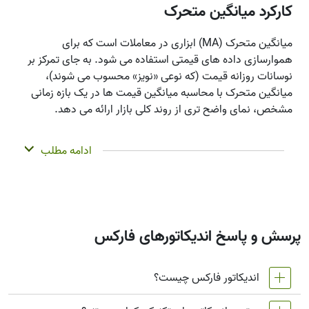
کارکرد میانگین متحرک
میانگین متحرک (MA) ابزاری در معاملات است که برای
هموارسازی داده ‌های قیمتی استفاده می ‌شود. به جای تمرکز بر
نوسانات روزانه قیمت (که نوعی «نویز» محسوب می ‌شوند)،
میانگین متحرک با محاسبه میانگین قیمت‌ ها در یک بازه زمانی
مشخص، نمای واضح ‌تری از روند کلی بازار ارائه می ‌دهد.
این ابزار پیش ‌بینی ‌کننده نیست — بلکه به شما کمک می‌
ادامه مطلب
کند آنچه تاکنون رخ داده را بهتر ببینید. به همین دلیل به
آن «اندیکاتور تأخیری» گفته می ‌شود. میانگین ‌های متحرک
اغلب برای تأیید روندها، تشخیص شتاب حرکت قیمت، و
شناسایی نواحی حمایت یا مقاومت به کار می ‌روند.
اندیکاتورهای دیگری مانند باندهای بولینگر و MACD نیز در
واقع بر پایه میانگین‌ های متحرک ساخته شده ‌اند.
پرسش و پاسخ اندیکاتورهای فارکس
برای مثال، معامله ‌گرانی که میانگین های متحرک مربوط به
داوجونز را تحلیل می کنند، ممکن است از ترکیبی از میانگین
اندیکاتور فارکس چیست؟
های کوتاه مدت و بلند مدت استفاده کنند تا پیش از ورود به
معامله، روند را تایید کنند. این میانگین ها به ویژه هنگام