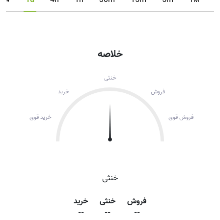
1w
1d
4h
1h
30m
15m
5m
1м
خلاصه
خنثی
فروش
خرید
فروش قوی
خرید قوی
خنثی
فروش
خنثی
خرید
--
--
--