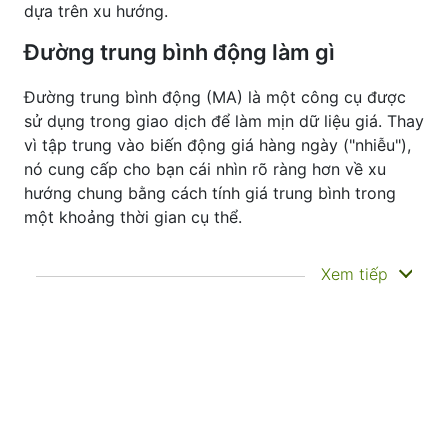
dựa trên xu hướng.
Đường trung bình động làm gì
Đường trung bình động (MA) là một công cụ được
sử dụng trong giao dịch để làm mịn dữ liệu giá. Thay
vì tập trung vào biến động giá hàng ngày ("nhiễu"),
nó cung cấp cho bạn cái nhìn rõ ràng hơn về xu
hướng chung bằng cách tính giá trung bình trong
một khoảng thời gian cụ thể.
Chỉ báo này không dự đoán giá sẽ đi về đâu
Xem tiếp
tiếp theo—nó chỉ giúp bạn thấy rõ hơn những
gì đã xảy ra. Đó là lý do tại sao nó được gọi là
chỉ báo trễ. Nó thường được sử dụng để xác
nhận xu hướng, phát hiện động lượng và xác
định các vùng hỗ trợ hoặc kháng cự. Các chỉ
báo khác như Dải Bollinger và MACD thực sự
được xây dựng dựa trên các đường trung bình
động.