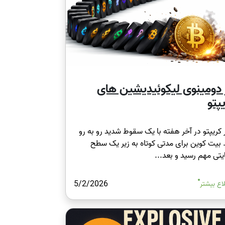
 دومينوی ليکوئيديشين های
پتو
ر کريپتو در آخر هفته با يک سقوط شديد رو به ‌رو
بيت کوين برای مدتی کوتاه به زير يک سطح
تی مهم رسید و بعد...
5/2/2026
اع بیشتر