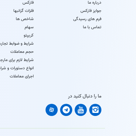
درباره ما
فارکس
جوایز فارکس
فلزات گرانبها
فرم های رسیدگی
شاخص ها
تماس با ما
سهام
کریپتو
شرایط و ضوابط تجار
حجم معاملات
شرایط لازم برای مارج
انواع دستورات و شرای
اجرای معاملات
ما را دنبال کنید در
واریز/برداشت از طریق شبکه
Binance Smart Chain (BEP20)