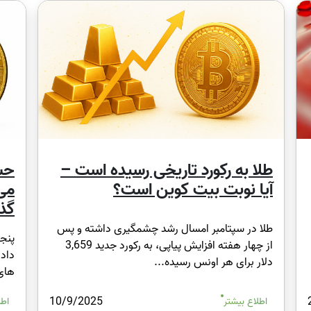
طلا به رکورد تاریخی رسیده است –
حسا
آیا نوبت بیت کوین است؟
می 
گذا
طلا در سپتامبر امسال رشد چشمگیری داشته و پس
پنجش
از چهار هفته افزایش پیاپی، به رکورد جدید 3,659
داد:
دلار برای هر اونس رسیده...
های ب
10/9/2025
اطلاع بیشتر
اطل