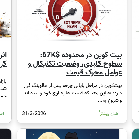
بیت‌ کوین در محدوده $67K:
اثر
سطوح کلیدی، وضعیت تکنیکال و
کري
عوامل محرک قیمت
بازا
بیت‌کوین در مراحل پایانی چرخه پس از هالوینگ قرار
شد. 
دارد؛ به این معنا که قیمت‌ ها به اوج خود رسیده‌ اند
حماي
و شروع به...
31/3/2026
اطلاع بیشتر
اطل