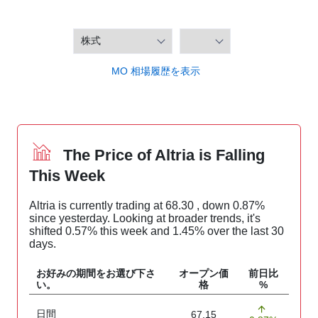
MO 相場履歴を表示
The Price of Altria is Falling
This Week
Altria is currently trading at 68.30 , down 0.87%
since yesterday. Looking at broader trends, it's
shifted 0.57% this week and 1.45% over the last 30
days.
お好みの期間をお選び下さ
オープン価
前日比
い。
格
%
日間
67.15