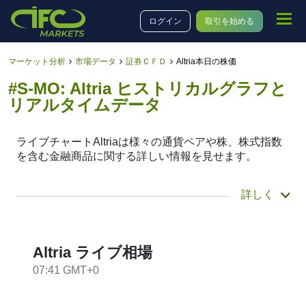
ログイン
取引を始める
マーケット分析
市場データ
証券ＣＦＤ
Altria本日の株価
#S-MO: Altria ヒストリカルグラフと
リアルタイムデータ
ライブチャートAltriaは様々の通貨ペアや株、株式指数
を含む金融商品に関する詳しい情報を見せます。
チャートメニューから商品カテゴリーそれから商品
詳しく
Altriaを選び、1分から一週間までの様々な時間帯を選べ
ます。チャートを移動し、歴史的な#S-MOデータもみ
ることが出来ます。それに、チャートタイプもラインか
キャンドルチャートに変更できます。
Altria ライブ相場
07:41 GMT+0