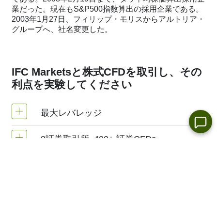
業だった。現在もS&P500指数算出の採用企業である。
2003年1月27日、フィリップ・モリスからアルトリア・
グループへ、社名変更した。
IFC Marketsと株式CFDを取引し、その
利点を実験してください
最大レバレッジ
8証券取引所, 400+ 証券CFDs
MetaTrader 4 & MetaTrader 5 | 1:20 レバレッ
ジ(必要な証拠金 5%)
手数料
当社は、次の証券取引所で取り扱っている
NetTradeXターミナルにて証券CFDレバレッ
400株式CFDが取引可能です。
NYSE |
証券CFD配当 = 実際配当
1株に対しの手数料 - $0.02
ジは口座のレバレッジと同じです。（最大
Nasdaq
（米国）、
Xetra
（ドイツ）、
1:20）
LSE
（英国）、
ASX
（オーストラリア）、