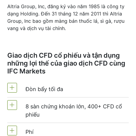
Altria Group, Inc, đăng ký vào năm 1985 là công ty
dạng Holding. Đến 31 tháng 12 năm 2011 thì Altria
Group, Inc bao gồm màng bán thuốc lá, sì gà, rượu
vang và dịch vụ tài chính.
Giao dịch CFD cổ phiếu và tận dụng
những lợi thế của giao dịch CFD cùng
IFC Markets
Đòn bẩy tối đa
8 sàn chứng khoán lớn, 400+ CFD cổ
MetaTrader4 & MetaTrader5 - 1:20 (kí quỹ
phiếu
5%)
Trên NetTradeX đòn bẩy với CFD cổ phiếu
Phí
Chúng tôi cung cấp hơn 400 CFD cổ phiếu