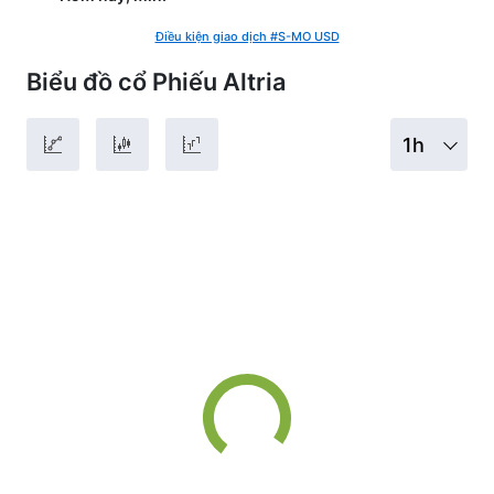
Điều kiện giao dịch #S-MO USD
Biểu đồ cổ Phiếu Altria
1h