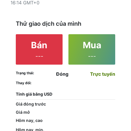
16:14 GMT+0
khách hàng chưa quyết định nên giao dịch công cụ
nào đều đang ở đúng chỗ vì việc đọc toàn bộ đặc
điểm của cổ phiếu Altria và xem hiệu suất của nó
trên biểu đồ sẽ giúp họ đưa ra quyết định cuối cùng.
Thử giao dịch của mình
Bán
Mua
---
---
Trạng thái:
Đóng
Trực tuyến
Thay đổi:
Tính giá bằng USD
Giá đóng trước
Giá mở
Hôm nay, cao
Hôm nay, min.