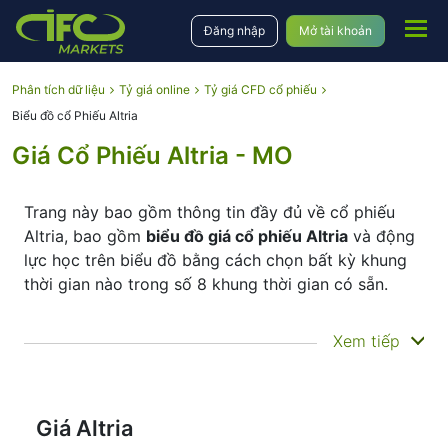
Đăng nhập
Mở tài khoản
Phân tích dữ liệu
Tỷ giá online
Tỷ giá CFD cổ phiếu
Biểu đồ cổ Phiếu Altria
Giá Cổ Phiếu Altria - MO
Trang này bao gồm thông tin đầy đủ về cổ phiếu
Altria, bao gồm
biểu đồ giá cổ phiếu Altria
và động
lực học trên biểu đồ bằng cách chọn bất kỳ khung
thời gian nào trong số 8 khung thời gian có sẵn.
Bằng cách di chuyển điểm bắt đầu và kết thúc của
Xem tiếp
khung thời gian trong bảng dưới cùng, bạn có thể
thấy cả biến động giá hiện tại và lịch sử của công
cụ. Ngoài ra, bạn có cơ hội chọn loại hiển thị
giá cổ
phiếu Altria
– biểu đồ Nến hoặc Đường – thông qua
Giá Altria
các nút ở góc trên bên trái của biểu đồ. Tất cả các