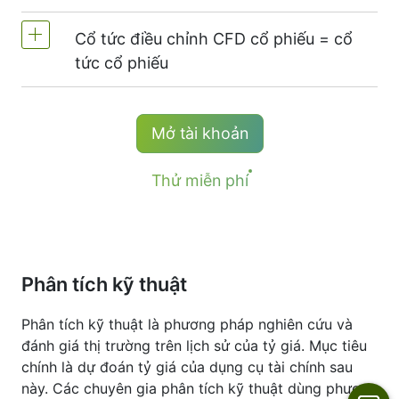
bằng đòn bẩy tài khoản (tối đa 1:20)
từ các sàn chứng khoán -
NYSE | Nasdaq
Cổ tức điều chỉnh CFD cổ phiếu = cổ
(Hoa Kỳ),
Xetra
(Đức),
LSE
(Anh),
ASX
Phí giao dịch 1 cổ phiếu - $0.02
tức cổ phiếu
(Úc),
TSX
(Canada),
HKEx
(Hồng Kong),
Phí tối thiểu (Tài khoản NetTradeX, MT4,
TSE
(Nhật Bản).
MT5) - 1 USD
Người giữ vị trí mua CFD nhận được cổ tức
Mở tài khoản
*Phí tối thiểu cho dụng cụ #S-AAPL và #S-
điều chỉnh bằng số tiền cổ tức được trả.
NVDA là 10 USD.
Thông tin chi tiết trên trang "
Thử miễn phí
Ngày chia cổ
tức với CFD
".
Phân tích kỹ thuật
Phân tích kỹ thuật là phương pháp nghiên cứu và
đánh giá thị trường trên lịch sử của tỷ giá. Mục tiêu
chính là dự đoán tỷ giá của dụng cụ tài chính sau
này. Các chuyên gia phân tích kỹ thuật dùng phương