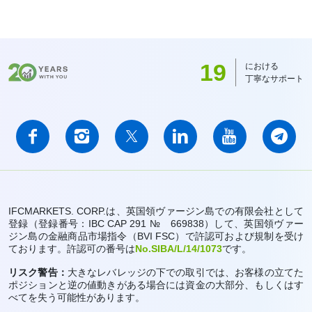
19
における
丁寧なサポート
IFCMARKETS. CORP.は、英国領ヴァージン島での有限会社として
登録（登録番号：IBC CAP 291 № 669838）して、英国領ヴァー
ジン島の金融商品市場指令（BVI FSC）で許認可および規制を受け
ております。許認可の番号は
No.SIBA/L/14/1073
です。
リスク警告：
大きなレバレッジの下での取引では、お客様の立てた
ポジションと逆の値動きがある場合には資金の大部分、もしくはす
べてを失う可能性があります。