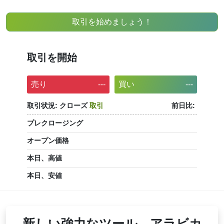
取引を始めましょう！
取引を開始
売り
---
買い
---
取引状況:
クローズ
取引
前日比:
プレクロージング
オープン価格
本日、高値
本日、安値
新しい強力なツール、アラビカ