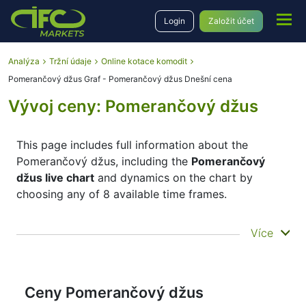
Login
Založit účet
Analýza
Tržní údaje
Online kotace komodit
Pomerančový džus Graf - Pomerančový džus Dnešní cena
Vývoj ceny: Pomerančový džus
This page includes full information about the
Pomerančový džus, including the
Pomerančový
džus live chart
and dynamics on the chart by
choosing any of 8 available time frames.
By moving the start and end of the timeframe in the
Více
bottom panel you can see both the current and the
historical price movements of the instrument. In
addition, you have an opportunity to choose the
type of display of the
Pomerančový džus live chart
Ceny Pomerančový džus
– Candles or Lines chart – through the buttons in the