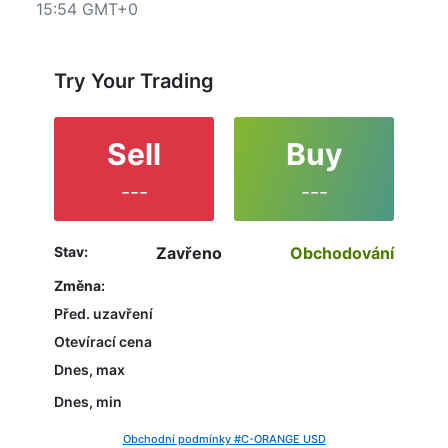
15:54 GMT+0
upper left corner of the chart. All clients that have
not yet decided which instrument to trade are in the
right place since reading the full characteristics of
the ORANGE and watching its performance on the
Try Your Trading
charts will help them to make their final decision.
Sell
Buy
---
---
Stav:
Zavřeno
Obchodování
Změna:
Před. uzavření
Otevírací cena
Dnes, max
Dnes, min
Obchodní podmínky #C-ORANGE USD