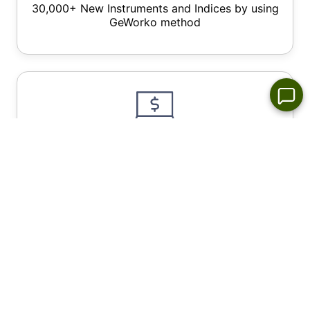
30,000+ New Instruments and Indices by using
GeWorko method
Wide Choice of Forex Trading Platforms for All
Devices - NetTradex, Metatrader 4 /5
Instant order execution, spreads from 0.0 pip