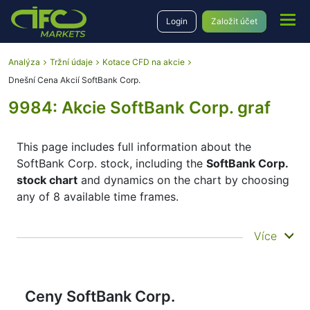
Login
Založit účet
Analýza
Tržní údaje
Kotace CFD na akcie
Dnešní Cena Akcií SoftBank Corp.
9984: Akcie SoftBank Corp. graf
This page includes full information about the
SoftBank Corp. stock, including the
SoftBank Corp.
stock chart
and dynamics on the chart by choosing
any of 8 available time frames.
By moving the start and end of the timeframe in the
Více
bottom panel you can see both the current and the
historical price movements of the instrument. In
addition, you have an opportunity to choose the
type of display of the
SoftBank Corp. stock price
–
Ceny SoftBank Corp.
Candles or Lines chart – through the buttons in the