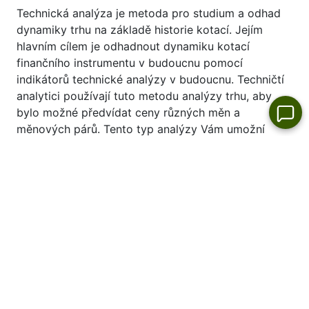
Technická analýza je metoda pro studium a odhad
dynamiky trhu na základě historie kotací. Jejím
hlavním cílem je odhadnout dynamiku kotací
finančního instrumentu v budoucnu pomocí
indikátorů technické analýzy v budoucnu. Techničtí
analytici používají tuto metodu analýzy trhu, aby
bylo možné předvídat ceny různých měn a
měnových párů. Tento typ analýzy Vám umožní
správně odhadovat trh na základě prozkoumání
historických cen obchodních instrumentů.
Viz rovněž poslední technické analýzy dynamiky
kotací 9984:
9984 odhad
.
Top skokani a propadlíci akcií - dnes
Vůdce Růstu Trhu
Akcie za den
Není
Není
Není
Není