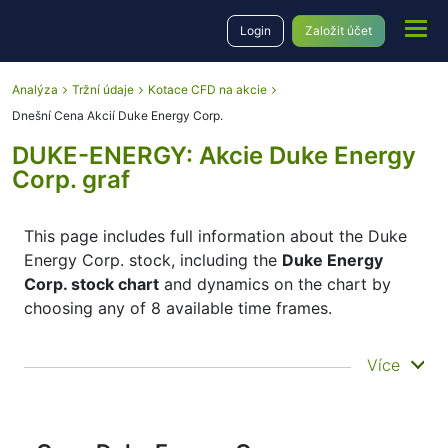
Login
Založit účet
Analýza
Tržní údaje
Kotace CFD na akcie
Dnešní Cena Akcií Duke Energy Corp.
DUKE-ENERGY: Akcie Duke Energy
Corp. graf
This page includes full information about the Duke
Energy Corp. stock, including the
Duke Energy
Corp. stock chart
and dynamics on the chart by
choosing any of 8 available time frames.
By moving the start and end of the timeframe in the
Více
bottom panel you can see both the current and the
historical price movements of the instrument. In
addition, you have an opportunity to choose the
type of display of the
Duke Energy Corp. stock