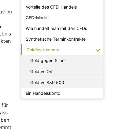
Vorteile des CFD-Handels
iv im
CFD-Markt
h
Wie handelt man mit den CFDs
ebnis
Synthetische Terminkontrakte
akten
Goldinstrumente
Gold gegen Silber
Gold vs Oil
Gold vs S&P 500
Ein Handelskonto
 für
dass
lben
kommt.