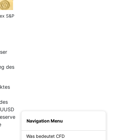
Nachname
dex S&P
E-Mail (Log-in)
Kennwort
ser
Staat
ng des
Telefonnummer
ktes
Einverstanden analytik zu bekommen
 des
Demokonto
XAUUSD
eserve
Navigation Menu
e
Was bedeutet CFD