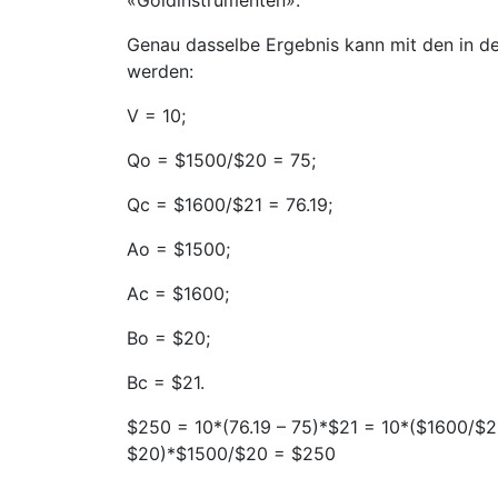
«Goldinstrumenten».
Genau dasselbe Ergebnis kann mit den in d
werden:
V = 10;
Qo = $1500/$20 = 75;
Qc = $1600/$21 = 76.19;
Ao = $1500;
Ac = $1600;
Bo = $20;
Bc = $21.
$250 = 10*(76.19 – 75)*$21 = 10*($1600/$2
$20)*$1500/$20 = $250