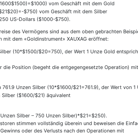
($1600$1500)=$1000) vom Geschäft mit dem Gold
($21$20)=-$750) vom Geschäft mit dem Silber
250 US-Dollars ($1000-$750).
Preise des Vermögens sind aus dem oben gebrachten Beispi
on mit dem «Goldinstrument» XAUXAG eröffnet:
ilber (10*$1500/$20=750), der Wert 1 Unze Gold entspric
or die Position (begeht die entgegengesetzte Operation) m
 761.9 Unzen Silber (10*$1600/$21=761.9), der Wert von 1
Silber ($1600/$21) äquivalent
 Unzen Silber – 750 Unzen Silber)*$21=$250).
storen stimmen vollständig überein und beweisen die Einfa
 Gewinns oder des Verlusts nach den Operationen mit