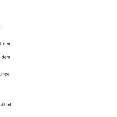
el
ht dem
it dem
 Unze
chheit