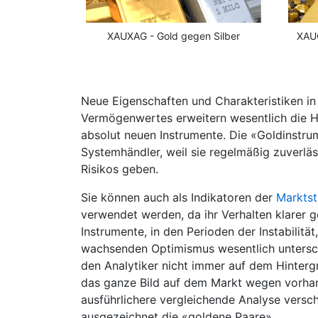
XAUXAG - Gold gegen Silber
XAUO
Neue Eigenschaften und Charakteristiken i
Vermögenwertes erweitern wesentlich die H
absolut neuen Instrumente. Die «Goldinstrum
Systemhändler, weil sie regelmäßig zuverläs
Risikos geben.
Sie können auch als Indikatoren der
Markts
verwendet werden, da ihr Verhalten klarer ge
Instrumente, in den Perioden der Instabilit
wachsenden Optimismus wesentlich untersche
den Analytiker nicht immer auf dem Hinte
das ganze Bild auf dem Markt wegen vorh
ausführlichere vergleichende Analyse vers
ausgezeichnet die «goldene Paare».