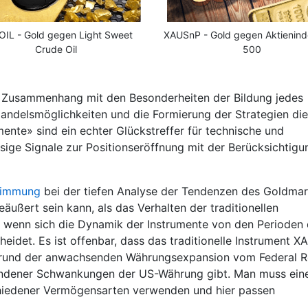
IL - Gold gegen Light Sweet
XAUSnP - Gold gegen Aktienin
Crude Oil
500
n Zusammenhang mit den Besonderheiten der Bildung jedes
andelsmöglichkeiten und die Formierung der Strategien die
ente» sind ein echter Glückstreffer für technische und
sige Signale zur Positionseröffnung mit der Berücksichtigu
timmung
bei der tiefen Analyse der Tendenzen des Goldmar
äußert sein kann, als das Verhalten der traditionellen
ät, wenn sich die Dynamik der Instrumente von den Perioden
idet. Es ist offenbar, dass das traditionelle Instrument 
rgrund der anwachsenden Währungsexpansion vom Federal R
andener Schwankungen der US-Währung gibt. Man muss ein
chiedener Vermögensarten verwenden und hier passen